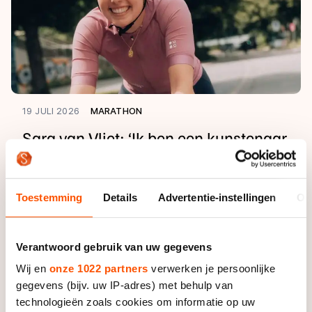
19 JULI 2026
MARATHON
Sara van Vliet: ‘Ik ben een kunstenaar
die fietst’
Toestemming
Details
Advertentie-instellingen
Ov
Verantwoord gebruik van uw gegevens
Wij en
onze 1022 partners
verwerken je persoonlijke
gegevens (bijv. uw IP-adres) met behulp van
technologieën zoals cookies om informatie op uw