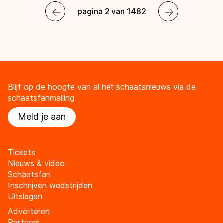
pagina 2 van 1482
Blijf op de hoogte van al het schaatsnieuws via de
schaatsfanmailing
Meld je aan
Tickets
Nieuws & video
Schaatsfan
Inschrijven wedstrijden
Uitslagen
Adverteren
Partners