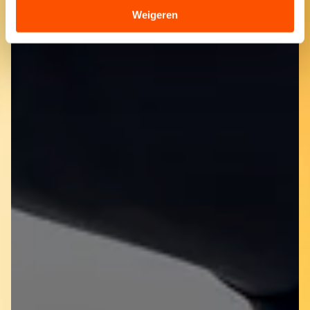
Sommige partners kunnen gegevens doorgeven aan
Weigeren
landen buiten de EU, zoals de VS, waar mogelijk geen
adequaat beschermingsniveau geldt volgens de GDPR.
Door op ‘Toestaan’ te klikken, stemt u in met deze
overdracht. Meer informatie vindt u in ons
cookiebeleid
.