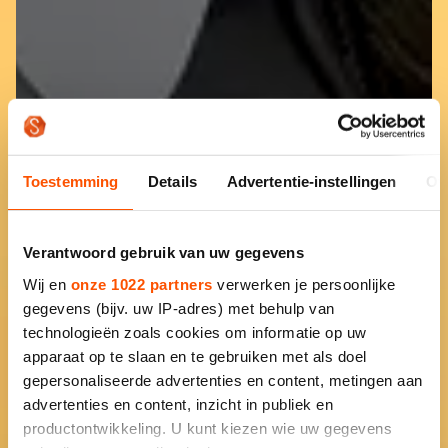
Toestemming
Details
Advertentie-instellingen
Ov
Verantwoord gebruik van uw gegevens
Wij en
onze 1022 partners
verwerken je persoonlijke
gegevens (bijv. uw IP-adres) met behulp van
technologieën zoals cookies om informatie op uw
apparaat op te slaan en te gebruiken met als doel
gepersonaliseerde advertenties en content, metingen aan
advertenties en content, inzicht in publiek en
productontwikkeling. U kunt kiezen wie uw gegevens