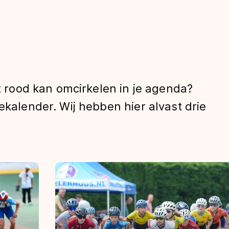
st rood kan omcirkelen in je agenda?
ekalender. Wij hebben hier alvast drie
len