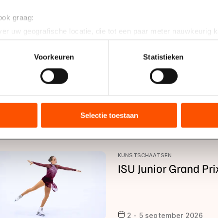
 ook graag:
INLINESKATEN
er uw geografische locatie, die tot een paar meter nauwkeurig k
Oomssport Skeelerc
n door het actief te scannen op specifieke eigenschappen (fingerp
onlijke gegevens worden verwerkt en stel uw voorkeuren in he
Voorkeuren
Statistieken
jzigen of intrekken in de Cookieverklaring.
29 augustus 2026
ent en advertenties te personaliseren, socialmediafuncties te 
tie over uw gebruik van onze site met onze partners voor social
bineren met andere gegevens die u aan hen heeft verstrekt of d
Selectie toestaan
september 2026
ers kunnen gegevens doorgeven aan landen buiten de EU, zoal
 geldt volgens de GDPR. Door op ‘Toestaan’ te klikken, stemt u
ns
cookiebeleid
.
KUNSTSCHAATSEN
ISU Junior Grand Pr
2 - 5 september 2026