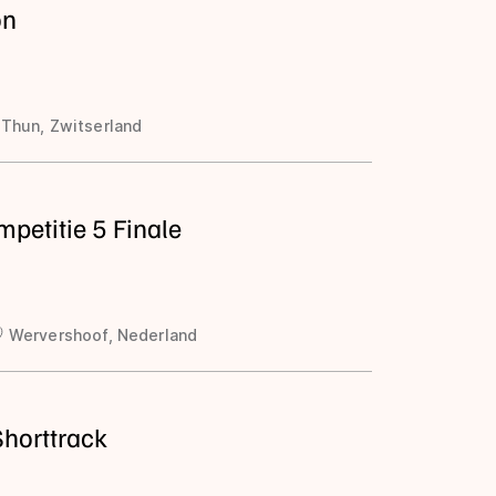
on
Thun, Zwitserland
etitie 5 Finale
Wervershoof, Nederland
horttrack