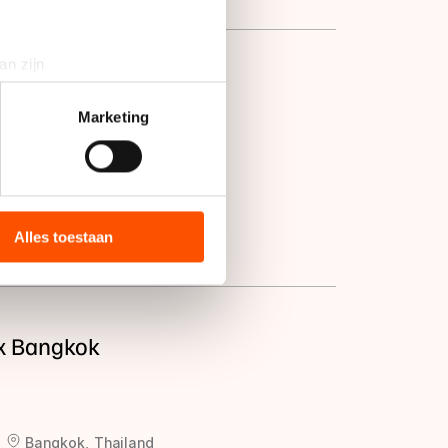
an zijn
up 8 Finale
rinting)
t
detailgedeelte
in. U kunt uw
Marketing
Zwanenburg, Nederland
bieden en websiteverkeer te
 media, advertenties en
ie zij hebben verzameld via
Alles toestaan
s de VS, waar mogelijk geen
 in met deze overdracht.
ix Bangkok
Bangkok, Thailand