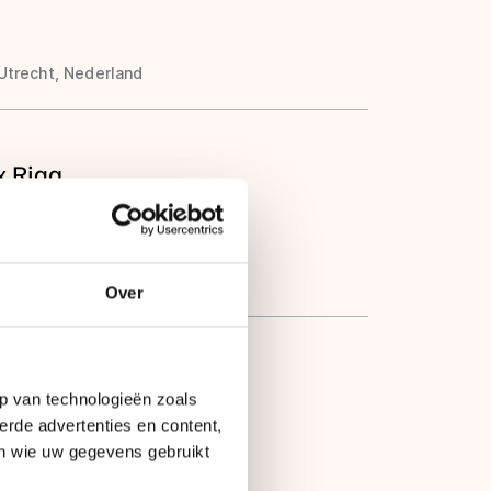
Utrecht, Nederland
x Riga
Riga, Letland
Over
ten en Junioren B
p van technologieën zoals
erde advertenties en content,
en wie uw gegevens gebruikt
Oldebroek