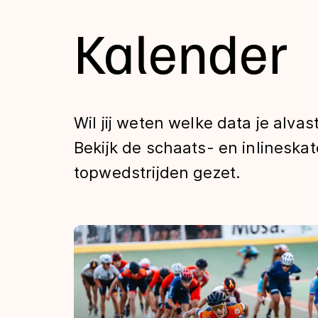
Tijden & historie
Kalender
De weg op
Wil jij weten welke data je alva
Schaatsfans
Bekijk de schaats- en inlineskat
topwedstrijden gezet.
Olympische Spe