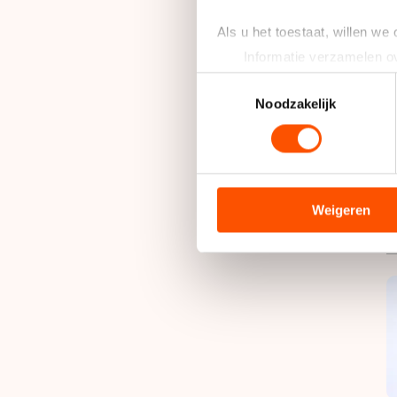
Als u het toestaat, willen we
Informatie verzamelen ov
Uw apparaat identificere
Toestemmingsselectie
Lees meer over hoe uw perso
Noodzakelijk
toestemming op elk moment wi
We gebruiken cookies om cont
analyseren. We delen informa
analyse. Zij kunnen deze com
Weigeren
hun services. Sommige partn
adequaat beschermingsniveau
Meer informatie vindt u in o