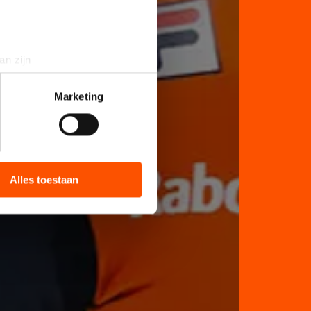
an zijn
rinting)
t
detailgedeelte
in. U kunt uw
Marketing
bieden en websiteverkeer te
 media, advertenties en
ie zij hebben verzameld via
Alles toestaan
s de VS, waar mogelijk geen
 in met deze overdracht.