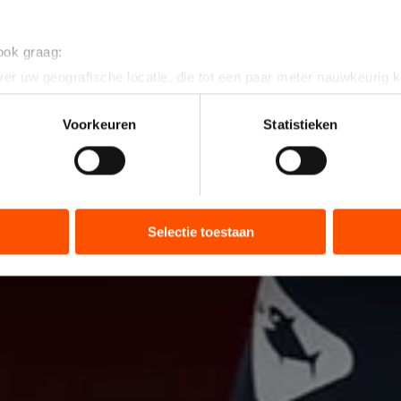
 ook graag:
er uw geografische locatie, die tot een paar meter nauwkeurig k
n door het actief te scannen op specifieke eigenschappen (fingerp
onlijke gegevens worden verwerkt en stel uw voorkeuren in he
Voorkeuren
Statistieken
jzigen of intrekken in de Cookieverklaring.
ent en advertenties te personaliseren, socialmediafuncties te 
tie over uw gebruik van onze site met onze partners voor social
bineren met andere gegevens die u aan hen heeft verstrekt of d
Selectie toestaan
ers kunnen gegevens doorgeven aan landen buiten de EU, zoal
 geldt volgens de GDPR. Door op ‘Toestaan’ te klikken, stemt u
ns
cookiebeleid
.