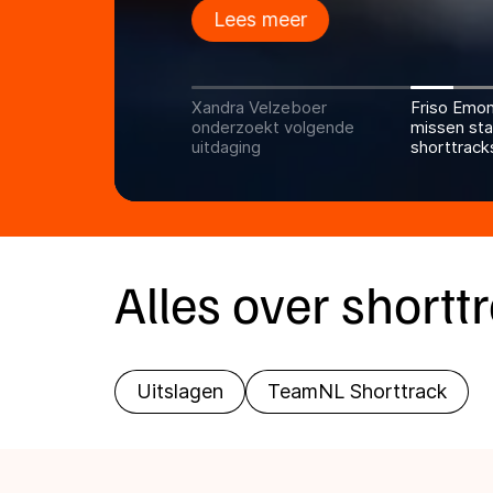
Lees meer
Xandra Velzeboer
Friso Emo
onderzoekt volgende
missen sta
uitdaging
shorttrack
Alles over shortt
Uitslagen
TeamNL Shorttrack