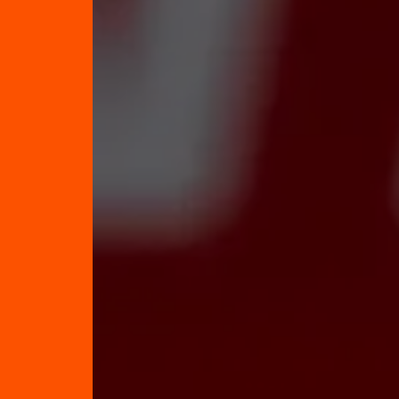
Tijden & historie
De weg op
Schaatsfans
Olympische Spe