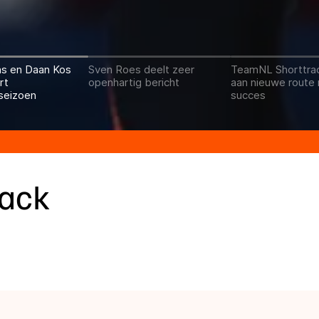
ns en Daan Kos
Sven Roes deelt zeer
TeamNL Shorttrac
rt
openhartig bericht
aan nieuwe route 
seizoen
succes
rack