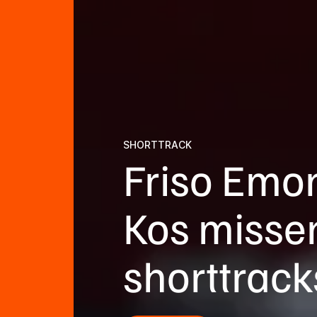
SHORTTRACK
Friso Emo
Kos missen
shorttrac