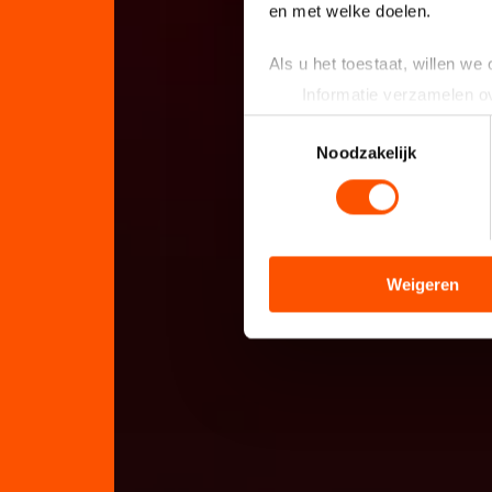
en met welke doelen.
Als u het toestaat, willen we
Informatie verzamelen ov
Uw apparaat identificere
Toestemmingsselectie
Lees meer over hoe uw perso
Noodzakelijk
toestemming op elk moment wi
We gebruiken cookies om cont
analyseren. We delen informa
analyse. Zij kunnen deze com
Weigeren
hun services. Sommige partn
adequaat beschermingsniveau
Meer informatie vindt u in o