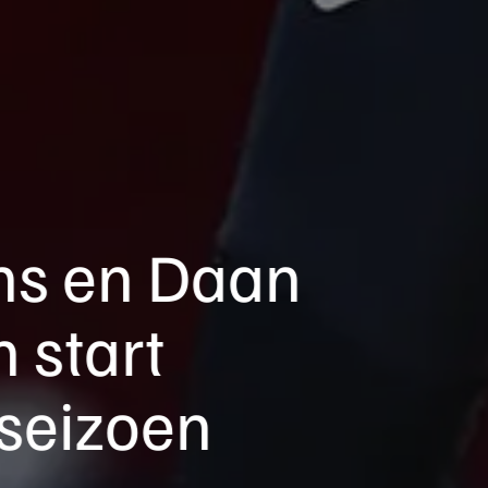
ns en Daan
 start
kseizoen