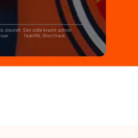
k sleutelt
Een stille kracht achter
naar
TeamNL Shorttrack