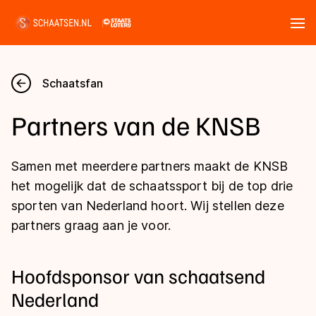
Tickets
Zoeken
Schaatsfan
Nieuws
Part­ners van de KNSB
Kalender
Samen met meerdere partners maakt de KNSB
Disciplines
het mogelijk dat de schaatssport bij de top drie
sporten van Nederland hoort. Wij stellen deze
Marathon
Uitslagen
partners graag aan je voor.
Langebaan
Langebaan
Shorttrack
Tijden & historie
Hoofdsponsor van schaatsend
Shorttrack
Inlineskaten
Nederland
Ranglijsten Langebaan
Marathon
Kunstschaatsen