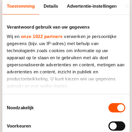
Toestemming
Details
Advertentie-instellingen
Ov
Official Suppliers
Verantwoord gebruik van uw gegevens
Wij en
onze 1022 partners
verwerken je persoonlijke
gegevens (bijv. uw IP-adres) met behulp van
technologieën zoals cookies om informatie op uw
apparaat op te slaan en te gebruiken met als doel
gepersonaliseerde advertenties en content, metingen aan
advertenties en content, inzicht in publiek en
productontwikkeling. U kunt kiezen wie uw gegevens
gebruikt en met welke doelen.
Als u het toestaat, willen we ook graag:
Toestemmingsselectie
Noodzakelijk
Informatie verzamelen over uw geografische locatie,
die tot een paar meter nauwkeurig kan zijn
Uw apparaat identificeren door het actief te scannen
Voorkeuren
op specifieke eigenschappen (fingerprinting)