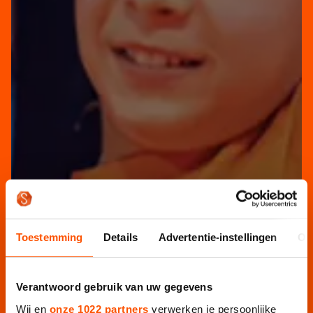
Toestemming
Details
Advertentie-instellingen
Ov
Verantwoord gebruik van uw gegevens
Wij en
onze 1022 partners
verwerken je persoonlijke