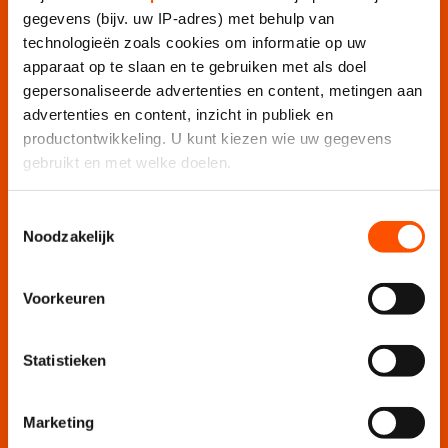
gegevens (bijv. uw IP-adres) met behulp van
technologieën zoals cookies om informatie op uw
apparaat op te slaan en te gebruiken met als doel
gepersonaliseerde advertenties en content, metingen aan
advertenties en content, inzicht in publiek en
productontwikkeling. U kunt kiezen wie uw gegevens
gebruikt en met welke doelen.
Als u het toestaat, willen we ook graag:
Toestemmingsselectie
Noodzakelijk
Informatie verzamelen over uw geografische locatie,
die tot een paar meter nauwkeurig kan zijn
Uw apparaat identificeren door het actief te scannen
Voorkeuren
op specifieke eigenschappen (fingerprinting)
Lees meer over hoe uw persoonlijke gegevens worden
Statistieken
verwerkt en stel uw voorkeuren in het
detailgedeelte
in.
U kunt uw toestemming op elk moment wijzigen of
intrekken in de Cookieverklaring.
Marketing