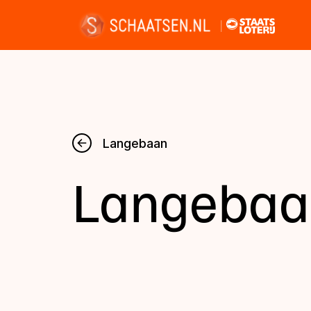
Nieuws
Langebaan
Langebaa
Kalender
Disciplines
Uitslagen