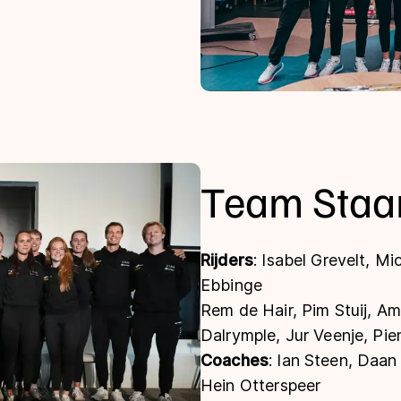
Team Staa
Rijders
: Isabel Grevelt, M
Ebbinge
Rem de Hair, Pim Stuij, A
Dalrymple, Jur Veenje, Pie
Coaches
: Ian Steen, Daan
Hein Otterspeer