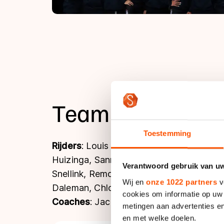
Team Essent
Toestemming
Rijders
: Louis Hollaar, Sebas Diniz, Bjø
Huizinga, Sanne in 't Hof, Kars Jansman,
Verantwoord gebruik van u
Snellink, Remco Stam, Joep Wennemars, 
Wij en
onze 1022 partners
v
Daleman, Chloé Hoogendoorn.
cookies om informatie op uw 
Coaches
: Jac Orie, Ben Jongejan, Sicc
metingen aan advertenties en
en met welke doelen.