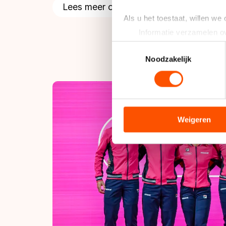
Lees meer over Team Essent
Als u het toestaat, willen we
Informatie verzamelen ov
Uw apparaat identificere
Toestemmingsselectie
Lees meer over hoe uw perso
Noodzakelijk
toestemming op elk moment wi
We gebruiken cookies om cont
analyseren. We delen informa
analyse. Zij kunnen deze com
Weigeren
hun services. Sommige partn
adequaat beschermingsniveau
Meer informatie vindt u in o