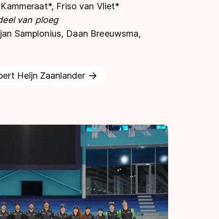
ammeraat*, Friso van Vliet*
 deel van ploeg
 Arjan Samplonius, Daan Breeuwsma,
ert Heijn Zaanlander