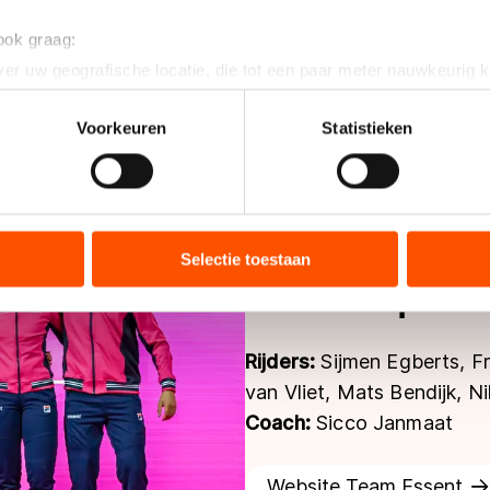
 ook graag:
er uw geografische locatie, die tot een paar meter nauwkeurig k
n door het actief te scannen op specifieke eigenschappen (fingerp
onlijke gegevens worden verwerkt en stel uw voorkeuren in he
Voorkeuren
Statistieken
jzigen of intrekken in de Cookieverklaring.
ent en advertenties te personaliseren, socialmediafuncties te 
tie over uw gebruik van onze site met onze partners voor social
bineren met andere gegevens die u aan hen heeft verstrekt of d
Selectie toestaan
Developme
ers kunnen gegevens doorgeven aan landen buiten de EU, zoal
 geldt volgens de GDPR. Door op ‘Toestaan’ te klikken, stemt u
ns
cookiebeleid
.
Rijders:
Sijmen Egberts, F
van Vliet, Mats Bendijk, N
Coach:
Sicco Janmaat
Website Team Essent