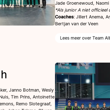
Jade Groenewoud, Naomi K
*Als junior A niet officieel
Coaches
: Jillert Anema,
Bertjan van der Veen
Lees meer over Team Alb
gh
ker, Janno Botman, Wesly
Nuis, Tim Prins, Antoinette
iemons, Remo Slotegraaf,