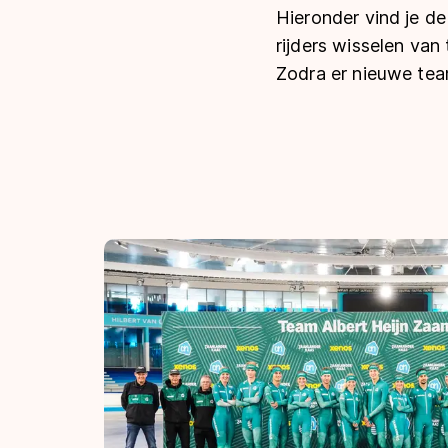
Hieronder vind je d
Tijden & historie
rijders wisselen van
Zodra er nieuwe tea
De weg op
Schaatsfans
Olympische Spe