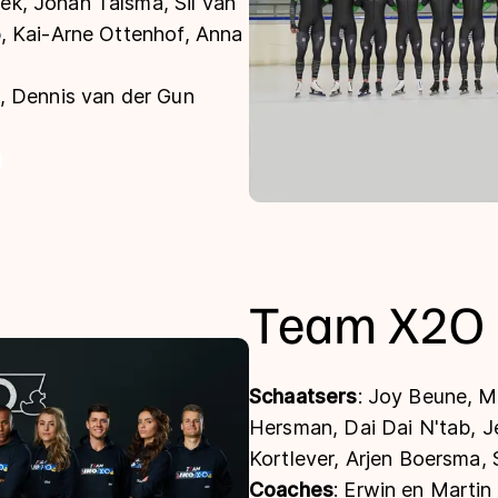
k, Johan Talsma, Sil van
, Kai-Arne Ottenhof, Anna
, Dennis van der Gun
Team X2O
Schaatsers
: Joy Beune, M
Hersman, Dai Dai N'tab, J
Kortlever, Arjen Boersma, S
Coaches
: Erwin en Marti