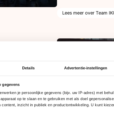
Lees meer over Team I
Details
Advertentie-instellingen
rn Magnussen, Chris
 Tijmen Snel, Beau
w gegevens
Suzanne Schulting, Angel
erwerken je persoonlijke gegevens (bijv. uw IP-adres) met behul
apparaat op te slaan en te gebruiken met als doel gepersonalise
o Janmaat, Dave Versteeg
 content, inzicht in publiek en productontwikkeling. U kunt kiez