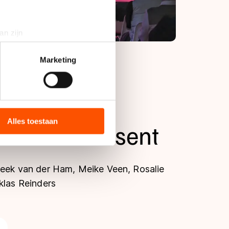
an zijn
rinting)
t
detailgedeelte
in. U kunt uw
Marketing
bieden en websiteverkeer te
 media, advertenties en
ie zij hebben verzameld via
Alles toestaan
nt Team Essent
s de VS, waar mogelijk geen
 in met deze overdracht.
reek van der Ham, Meike Veen, Rosalie
iklas Reinders