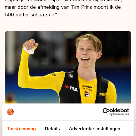
maar door de afmelding van Tim Prins mocht ik de
500 meter schaatsen.”
De grote beloftes kon de hier 21-jarige Scheperkamp
niet inlossen. | Foto: Soenar Chamid
Toestemming
Details
Advertentie-instellingen
Ov