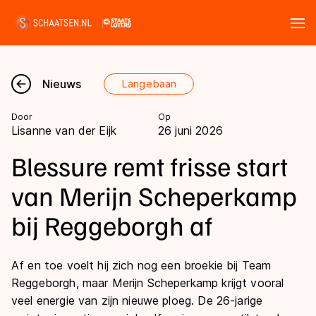
Tickets
Zoeken
Nieuws
Langebaan
Nieuws
Door
Op
Lisanne van der Eijk
26 juni 2026
Kalender
Blessure remt frisse start
Disciplines
van Merijn Scheperkamp
Marathon
bij Reggeborgh af
Uitslagen
Langebaan
Langebaan
Shorttrack
Af en toe voelt hij zich nog een broekie bij Team
Tijden & historie
Reggeborgh, maar Merijn Scheperkamp krijgt vooral
Shorttrack
Inlineskaten
veel energie van zijn nieuwe ploeg. De 26-jarige
Ranglijsten Langebaan
Marathon
Kunstschaatsen