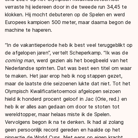
verraste hij iedereen door in de tweede run 34,45 te
klokken. Hij mocht debuteren op de Spelen en werd
Europees kampioen 500 meter, maar daarna begon de
machine te haperen.
“In de vakantieperiode heb ik best veel teruggeblikt op
de afgelopen jaren”, vertelt Scheperkamp. “Ik was de
coming man
, werd gezien als het boegbeeld van het
Nederlandse sprinten. Dat was best een titel om waar
te maken. Het jaar erop heb ik nog stappen gezet,
maar de laatste drie seizoenen lukte dat niet. Tot het
Olympisch Kwalificatietoernooi afgelopen seizoen
hield ik honderd procent geloof in Jac (Orie, red.) en
heb ik er alles aan gedaan om door te stoten tot
wereldtopper, maar helaas miste ik de Spelen.
Vervolgens begon ik na te denken. Ik had al zolang
geen persoonlijk record gereden en haalde op het
nippertje de World Cups. Niet eens op eigen kracht,