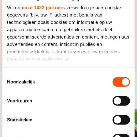
Deelnemers kunnen zich per wedstrijd inschrijven via
Programma
Wij en
onze 1022 partners
verwerken je persoonlijke
https://inschrijven.schaatsen.nl/
.
gegevens (bijv. uw IP-adres) met behulp van
Zondag 12 juli
technologieën zoals cookies om informatie op uw
10:00 | Start wedstrijd
apparaat op te slaan en te gebruiken met als doel
Uitslagen
15:00 | Verwachte einde wedstrijd
gepersonaliseerde advertenties en content, metingen aan
advertenties en content, inzicht in publiek en
Alle resultaten zijn na afloop te vinden op de
productontwikkeling. U kunt kiezen wie uw gegevens
uitslagenpagina.
gebruikt en met welke doelen.
Als u het toestaat, willen we ook graag:
Toestemmingsselectie
Noodzakelijk
Informatie verzamelen over uw geografische locatie,
Gerelateerde
die tot een paar meter nauwkeurig kan zijn
Bekijk alles
evenementen
Uw apparaat identificeren door het actief te scannen
Voorkeuren
op specifieke eigenschappen (fingerprinting)
Lees meer over hoe uw persoonlijke gegevens worden
Statistieken
verwerkt en stel uw voorkeuren in het
detailgedeelte
in.
U kunt uw toestemming op elk moment wijzigen of
intrekken in de Cookieverklaring.