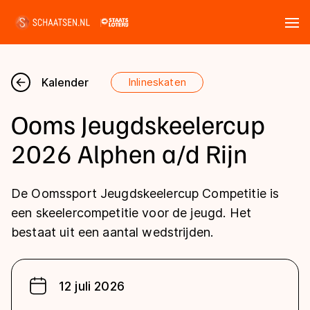
Tickets
Zoeken
Kalender
Inlineskaten
Nieuws
Ooms Jeugdskeelercup
Kalender
2026 Alphen a/d Rijn
Disciplines
De Oomssport Jeugdskeelercup Competitie is
Marathon
een skeelercompetitie voor de jeugd. Het
Uitslagen
bestaat uit een aantal wedstrijden.
Langebaan
Langebaan
Shorttrack
Tijden & historie
Shorttrack
Inlineskaten
12 juli 2026
Ranglijsten Langebaan
Marathon
Kunstschaatsen