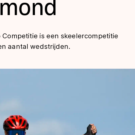
rmond
Competitie is een skeelercompetitie
en aantal wedstrijden.
len