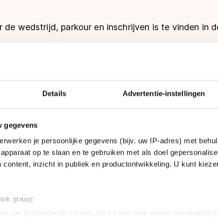
de wedstrijd, parkour en inschrijven is te vinden in d
s Jeugdskeelercup 2026 Warmond
Details
Advertentie-instellingen
w gegevens
erwerken je persoonlijke gegevens (bijv. uw IP-adres) met behul
apparaat op te slaan en te gebruiken met als doel gepersonalise
 content, inzicht in publiek en productontwikkeling. U kunt kiez
ich per wedstrijd inschrijven via
https://inschrijven.s
 ook graag:
er uw geografische locatie, die tot een paar meter nauwkeurig k