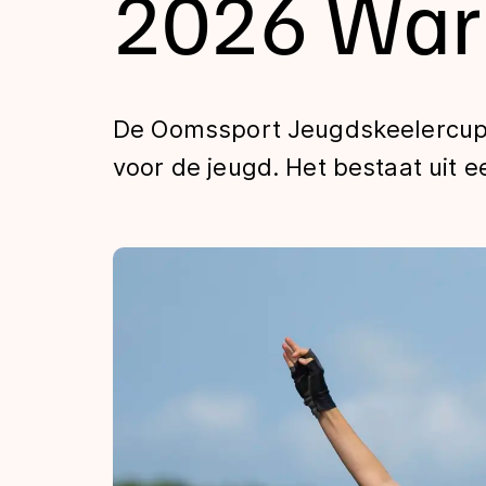
2026 Wa
Tijden & historie
De weg op
De Oomssport Jeugdskeelercup 
voor de jeugd. Het bestaat uit e
Schaatsfans
Olympische Spe