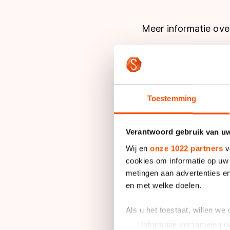
Meer informatie over 
Infobulletin Oom
Toestemming
Informatie
Verantwoord gebruik van u
Wij en
onze 1022 partners
v
cookies om informatie op uw 
Deelnemerslijst
metingen aan advertenties en
en met welke doelen.
Deelnemers kunnen z
Programma
Als u het toestaat, willen we
Zaterdag 14 juni
Informatie verzamelen ov