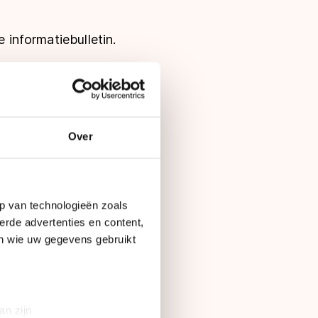
e informatiebulletin.
Over
p van technologieën zoals
erde advertenties en content,
en wie uw gegevens gebruikt
chaatsen.nl/
.
an zijn