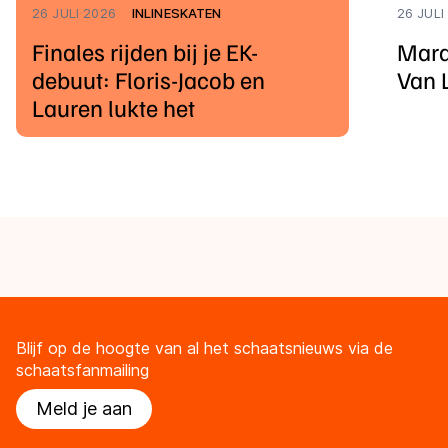
26 JULI 2026
INLINESKATEN
26 JULI
Finales rijden bij je EK-
Mara
debuut: Floris-Jacob en
Van 
Lauren lukte het
Blijf op de hoogte van al het schaatsnieuws via de
schaatsfanmailing
Meld je aan