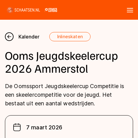
Tickets
Zoeken
Kalender
Inlineskaten
Nieuws
Ooms Jeugdskeelercup
Kalender
2026 Ammerstol
Disciplines
De Oomssport Jeugdskeelercup Competitie is
Marathon
een skeelercompetitie voor de jeugd. Het
Uitslagen
bestaat uit een aantal wedstrijden.
Langebaan
Langebaan
Shorttrack
Tijden & historie
Shorttrack
Inlineskaten
7 maart 2026
Ranglijsten Langebaan
Marathon
Kunstschaatsen