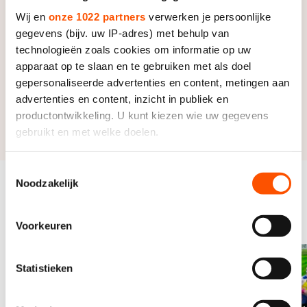
Deelnemers kunnen zich per wedstrijd inschrijven via
Programma
Wij en
onze 1022 partners
verwerken je persoonlijke
https://inschrijven.schaatsen.nl/
.
gegevens (bijv. uw IP-adres) met behulp van
Zondag 7 juni
technologieën zoals cookies om informatie op uw
10:00 | Start wedstrijd
apparaat op te slaan en te gebruiken met als doel
Uitslagen
15:00 | Einde wedstrijd
gepersonaliseerde advertenties en content, metingen aan
advertenties en content, inzicht in publiek en
Alle uitslagen zijn na afloop te vinden op de
productontwikkeling. U kunt kiezen wie uw gegevens
uitslagenpagina.
gebruikt en met welke doelen.
Als u het toestaat, willen we ook graag:
Toestemmingsselectie
Noodzakelijk
Informatie verzamelen over uw geografische locatie,
Gerelateerde
die tot een paar meter nauwkeurig kan zijn
Bekijk alles
evenementen
Uw apparaat identificeren door het actief te scannen
Voorkeuren
op specifieke eigenschappen (fingerprinting)
Lees meer over hoe uw persoonlijke gegevens worden
Statistieken
verwerkt en stel uw voorkeuren in het
detailgedeelte
in.
U kunt uw toestemming op elk moment wijzigen of
intrekken in de Cookieverklaring.