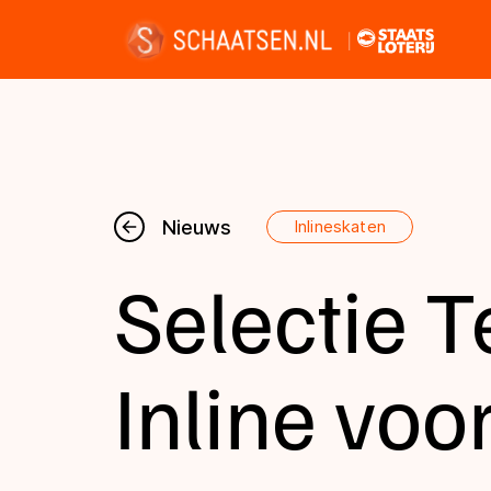
Nieuws
Nieuws
Inlineskaten
Selectie 
Kalender
Disciplines
Inline voor
Uitslagen