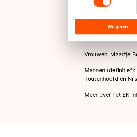
Vrouwen: Janna Wie
We gebruiken cookies om cont
analyseren. We delen informa
Mannen (definitief)
analyse. Zij kunnen deze com
Weigeren
hun services. Sommige partn
Junioren B
adequaat beschermingsniveau
Meer informatie vindt u in o
Vrouwen: Maartje Be
Mannen (definitief)
Toutenhoofd en Nil
Meer over het EK In