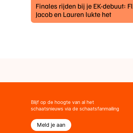
Finales rijden bij je EK-debuut: Fl
Jacob en Lauren lukte het
Blijf op de hoogte van al het
schaatsnieuws via de schaatsfanmailing
Meld je aan