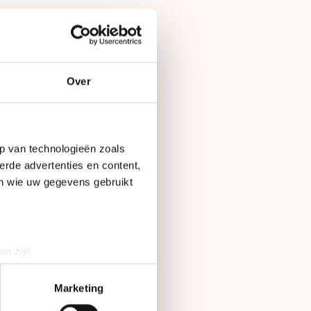
 Remy de Wit
) en Rene de Klein –
Over
gen senioren, twee
p van technologieën zoals
erde advertenties en content,
 Sofia Schilder
en wie uw gegevens gebruikt
tenhoff en Teun de
an zijn
rinting)
t
detailgedeelte
in. U kunt uw
Marketing