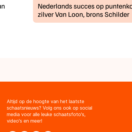
an
Nederlands succes op puntenko
zilver Van Loon, brons Schilder
Altijd op de hoogte van het laatste
schaatsnieuws? Volg ons ook op social
media voor alle leuke schaatsfoto's,
video's en meer!