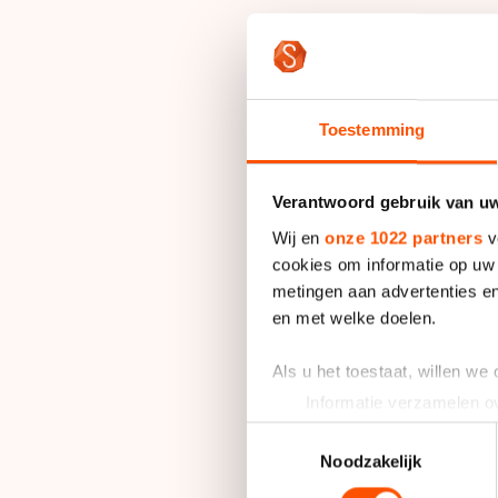
De Selectiecommissi
(technisch directeur
Toestemming
koos op voordracht 
junioren A en negen 
Verantwoord gebruik van u
Senioren
Wij en
onze 1022 partners
v
cookies om informatie op uw 
Vrouwen: Lianne van
metingen aan advertenties en
(alleen weg)
en met welke doelen.
Als u het toestaat, willen we
Mannen: Christian H
Informatie verzamelen ov
Wit
Uw apparaat identificere
Toestemmingsselectie
Lees meer over hoe uw perso
Noodzakelijk
Junioren A
toestemming op elk moment wi