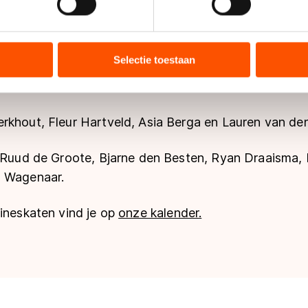
tske van der Ende
ent en advertenties te personaliseren, socialmediafuncties te 
tie over uw gebruik van onze site met onze partners voor social
: Roan Vos
bineren met andere gegevens die u aan hen heeft verstrekt of d
Selectie toestaan
ers kunnen gegevens doorgeven aan landen buiten de EU, zoal
 geldt volgens de GDPR. Door op ‘Toestaan’ te klikken, stemt u
ns
cookiebeleid
.
rkhout, Fleur Hartveld, Asia Berga en Lauren van den
: Ruud de Groote, Bjarne den Besten, Ryan Draaisma, 
s Wagenaar.
lineskaten vind je op
onze kalender
.