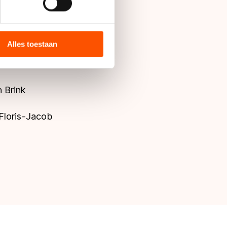
bieden en websiteverkeer te
 media, advertenties en
ie zij hebben verzameld via
Alles toestaan
s de VS, waar mogelijk geen
 in met deze overdracht.
 Brink
Floris-Jacob