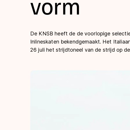
vorm
Tijden & historie
De weg op
De KNSB heeft de de voorlopige select
Inlineskaten bekendgemaakt. Het Italiaa
26 juli het strijdtoneel van de strijd op 
Schaatsfans
Olympische Spe