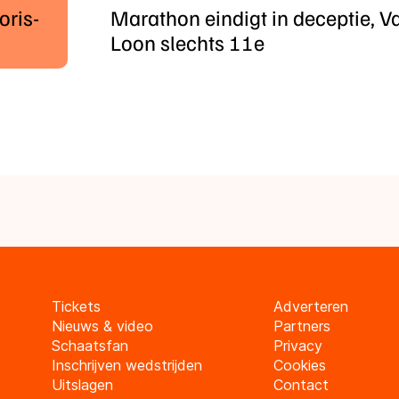
oris-
Marathon eindigt in deceptie, V
Loon slechts 11e
Tickets
Adverteren
Nieuws & video
Partners
Schaatsfan
Privacy
Inschrijven wedstrijden
Cookies
Uitslagen
Contact