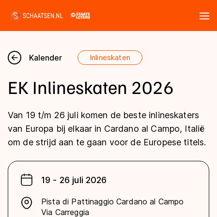
Tickets
Zoeken
Kalender
Inlineskaten
Nieuws
EK Inlineskaten 2026
Kalender
Van 19 t/m 26 juli komen de beste inlineskaters
Disciplines
van Europa bij elkaar in Cardano al Campo, Italië
om de strijd aan te gaan voor de Europese titels.
Marathon
Uitslagen
Langebaan
Langebaan
19 - 26 juli 2026
Shorttrack
Tijden & historie
Shorttrack
Inlineskaten
Pista di Pattinaggio Cardano al Campo
Ranglijsten Langebaan
Via Carreggia
Marathon
Kunstschaatsen