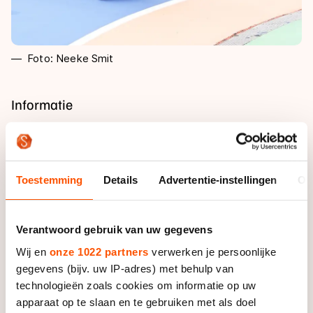
Foto: Neeke Smit
Informatie
Deelnemerslijst
Namens Nederlands is de voorlopige selectie:
Toestemming
Details
Advertentie-instellingen
Ov
Programma
Senioren
Zondag 19 juli
Live
Verantwoord gebruik van uw gegevens
18:00 | Openingsceremonie
Vrouwen: Lianne van Loon, Nikki Noordergraaf,
Wij en
onze 1022 partners
verwerken je persoonlijke
Alle wedstrijden zijn live te volgen via
Amber van der Meijden en Sofia Schilder (alleen
gegevens (bijv. uw IP-adres) met behulp van
Maandag 20 juli
europe.worldskate.tv
Alle resultaten zijn
hier
te vinden.
technologieën zoals cookies om informatie op uw
weg), Lataesha Narain
Baanwedstrijden
apparaat op te slaan en te gebruiken met als doel
09:00 | 200m voorrondes
Mannen: Christian Haasjes, Junior de Blois, Teun de