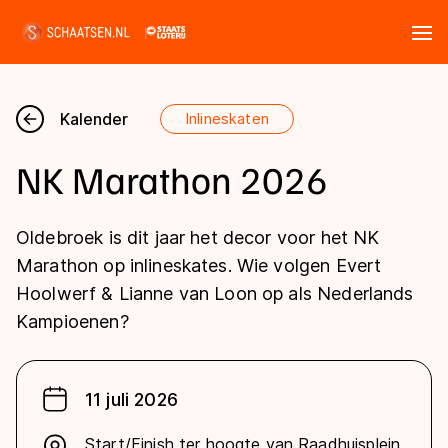
Tickets
Zoeken
Kalender
Inlineskaten
Nieuws
NK Marathon 2026
Kalender
Oldebroek is dit jaar het decor voor het NK
Disciplines
Marathon op inlineskates. Wie volgen Evert
Hoolwerf & Lianne van Loon op als Nederlands
Marathon
Uitslagen
Kampioenen?
Langebaan
Langebaan
Shorttrack
Tijden & historie
11 juli 2026
Shorttrack
Inlineskaten
Ranglijsten Langebaan
Marathon
Start/Finish ter hoogte van Raadhuisplein
Kunstschaatsen