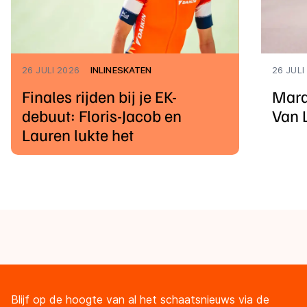
26 JULI 2026
INLINESKATEN
26 JULI
Finales rijden bij je EK-
Mara
debuut: Floris-Jacob en
Van 
Lauren lukte het
Blijf op de hoogte van al het schaatsnieuws via de