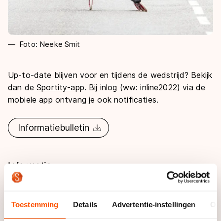
Foto: Neeke Smit
Up-to-date blijven voor en tijdens de wedstrijd? Bekijk
dan de
Sportity-app
. Bij inlog (ww: inline2022) via de
mobiele app ontvang je ook notificaties.
Informatiebulletin
Informatie
Deelnemerslijst
Toestemming
Details
Advertentie-instellingen
Ov
Deelnemers kunnen zich tot 8 juli 23.59 uur
hier