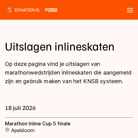
Tickets
Zoeken
Nieuws
Uitslagen inlineskaten
Kalender
Op deze pagina vind je uitslagen van
marathonwedstrijden inlineskaten die aangemeld
Disciplines
zijn en gebruik maken van het KNSB systeem.
Marathon
Uitslagen
Langebaan
18 juli 2026
Langebaan
Shorttrack
Tijden & historie
Marathon Inline Cup 5 finale
Shorttrack
Inlineskaten
Apeldoorn
Ranglijsten Langebaan
Marathon
Kunstschaatsen