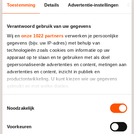
Toestemming
Details
Advertentie-instellingen
Ov
KNSB Marathon Inline Cup Finale
Oldebroek
Verantwoord gebruik van uw gegevens
19 juli 2025
Wij en
onze 1022 partners
verwerken je persoonlijke
gegevens (bijv. uw IP-adres) met behulp van
technologieën zoals cookies om informatie op uw
KNSB NK Marathon Inline
apparaat op te slaan en te gebruiken met als doel
Warmenhuizen
gepersonaliseerde advertenties en content, metingen aan
advertenties en content, inzicht in publiek en
4 juli 2025
productontwikkeling. U kunt kiezen wie uw gegevens
gebruikt en met welke doelen.
KNSB Marathon Inline Cup 5
Haaksbergen
Als u het toestaat, willen we ook graag:
Toestemmingsselectie
Noodzakelijk
Informatie verzamelen over uw geografische locatie,
18 juni 2025
die tot een paar meter nauwkeurig kan zijn
Uw apparaat identificeren door het actief te scannen
Voorkeuren
op specifieke eigenschappen (fingerprinting)
KNSB Marathon Inline Cup 4