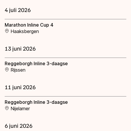
De weg op
Persoonlijke records & tijden
Inlineskaten
4 juli 2026
Schoonrijden
Inschrijven wedstrijden
Historie & statistiek
Schaatsfans
Kunstschaatsen
Natuurijs
Marathon Inline Cup 4
Algemene Nederlandse Schaatstijd
Haaksbergen
Alles voor jou als schaatsfan
Deze zomer de weg op
Olympische Spelen
Evenementen
Waar kan ik schaatsen en skaten?
13 juni 2026
Olympische Spelen
Tickets
Medaille overzicht
Reggeborgh Inline 3-daagse
Livestreams
Rijssen
Medaillespiegel
Word schaatsfan!
Olympische uitslagen
11 juni 2026
Winacties
Van Jong tot Goud verhalen
Reggeborgh Inline 3-daagse
Nijelamer
6 juni 2026