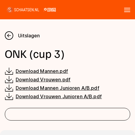
Tickets
Zoeken
Uitslagen
Nieuws
ONK (cup 3)
Kalender
Download Mannen.pdf
Disciplines
Download Vrouwen.pdf
Download Mannen Junioren A/B.pdf
Marathon
Uitslagen
Download Vrouwen Junioren A/B.pdf
Langebaan
Langebaan
Shorttrack
Tijden & historie
Shorttrack
Inlineskaten
Ranglijsten Langebaan
Marathon
Kunstschaatsen