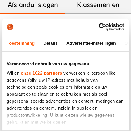
De weg op
Afstanduitslagen
Klassementen
Persoonlijke records & tijden
Inlineskaten
Schoonrijden
Inschrijven wedstrijden
Historie & statistiek
Schaatsfans
Kunstschaatsen
Natuurijs
Datum
Algemene Nederlandse Schaatstijd
Alles voor jou als schaatsfan
Deze zomer de weg op
Olympische Spelen
7 juni 2025
Toestemming
Details
Advertentie-instellingen
Ov
Evenementen
Waar kan ik schaatsen en skaten?
Olympische Spelen
Tickets
Mannen - KNSB Marathon Inline
Medaille overzicht
Verantwoord gebruik van uw gegevens
Livestreams
Cup - Daguitslag
Wij en
onze 1022 partners
verwerken je persoonlijke
Medaillespiegel
Word schaatsfan!
gegevens (bijv. uw IP-adres) met behulp van
Olympische uitslagen
Winacties
Pos
Naam
Beennr
technologieën zoals cookies om informatie op uw
Mannen Junioren A/B - KNSB
apparaat op te slaan en te gebruiken met als doel
Van Jong tot Goud verhalen
1
Casper de Gier
23
gepersonaliseerde advertenties en content, metingen aan
Marathon Inline Cup Jongeren -
advertenties en content, inzicht in publiek en
Daguitslag
2
Hylke de Boer
570
productontwikkeling. U kunt kiezen wie uw gegevens
Aantal ronden
Tijd
Laatste r
3
Bart Hoolwerf
214
gebruikt en met welke doelen.
12
2:32:46.496
2:24.034
Pos
Naam
Beennr
Aantal ronden
Tijd
Laatste r
4
Ronald Haasjes
33