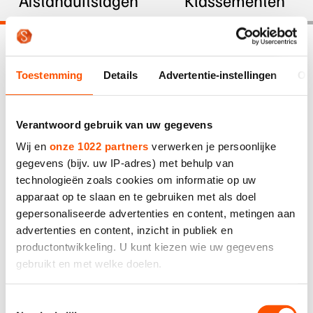
Afstanduitslagen
Klassementen
De weg op
Persoonlijke records & tijden
Inlineskaten
Schoonrijden
Inschrijven wedstrijden
Historie & statistiek
Datum
Schaatsfans
Kunstschaatsen
Natuurijs
Algemene Nederlandse Schaatstijd
Toestemming
Details
Advertentie-instellingen
Ov
Alles voor jou als schaatsfan
Deze zomer de weg op
30 augustus 2025
Olympische Spelen
Evenementen
Waar kan ik schaatsen en skaten?
Verantwoord gebruik van uw gegevens
Olympische Spelen
Tickets
Mannen - KNSB Marathon Inline
Wij en
onze 1022 partners
verwerken je persoonlijke
Medaille overzicht
Livestreams
Cup - Daguitslag
gegevens (bijv. uw IP-adres) met behulp van
Medaillespiegel
technologieën zoals cookies om informatie op uw
Word schaatsfan!
apparaat op te slaan en te gebruiken met als doel
Positie
Naam
Nationalitei
Olympische uitslagen
Winacties
Mannen - KNSB Marathon Inline
gepersonaliseerde advertenties en content, metingen aan
Scheidsrechter: None - Assistent scheidsrechter:
Van Jong tot Goud verhalen
advertenties en content, inzicht in publiek en
Cup Jongeren - Daguitslag
None - Start: None -
productontwikkeling. U kunt kiezen wie uw gegevens
gebruikt en met welke doelen.
Positie
Naam
Nationalitei
Vrouwen - KNSB Marathon Inline
Scheidsrechter: None - Assistent scheidsrechter:
Als u het toestaat, willen we ook graag:
Cup - Daguitslag
Toestemmingsselectie
None - Start: None -