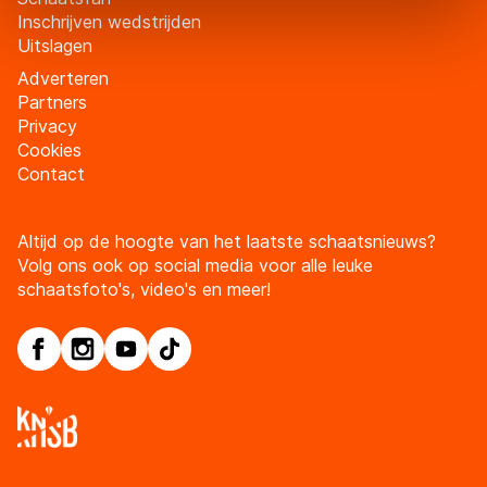
Door op ‘Toestaan’ te klikken, stemt u in met deze
Inschrijven wedstrijden
Uitslagen
overdracht. Meer informatie vindt u in ons
cookiebeleid
.
Adverteren
Partners
Privacy
Cookies
Contact
Altijd op de hoogte van het laatste schaatsnieuws?
Volg ons ook op social media voor alle leuke
schaatsfoto's, video's en meer!