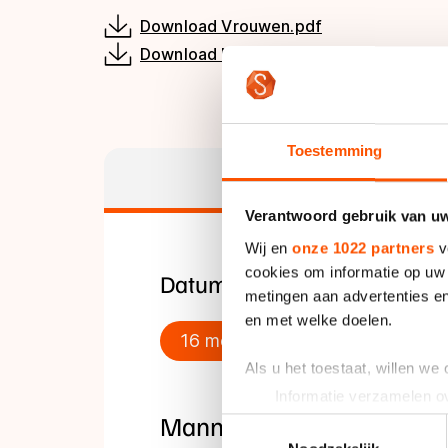
Tijden & historie
Download Vrouwen.pdf
Download Mannen.pdf
De weg op
Toestemming
Schaatsfans
Afstanduitsla
Verantwoord gebruik van u
Olympische Spe
Wij en
onze 1022 partners
v
cookies om informatie op uw 
Datum
metingen aan advertenties en
en met welke doelen.
16 mei 2026
Als u het toestaat, willen we
Informatie verzamelen ov
Mannen - KNSB Marathon I
Uw apparaat identificere
Toestemmingsselectie
Lees meer over hoe uw perso