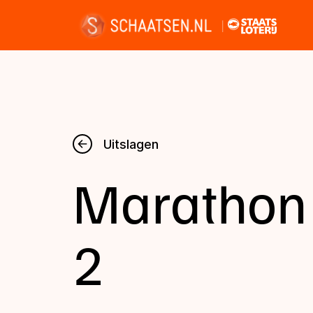
Nieuws
Uitslagen
Marathon 
Kalender
Disciplines
2
Uitslagen