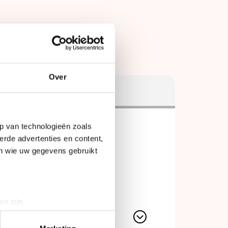
Over
lassementen
p van technologieën zoals
erde advertenties en content,
en wie uw gegevens gebruikt
an zijn
rinting)
t
detailgedeelte
in. U kunt uw