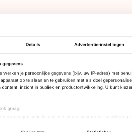
Details
Advertentie-instellingen
gen
K
w gegevens
len
erwerken je persoonlijke gegevens (bijv. uw IP-adres) met behul
apparaat op te slaan en te gebruiken met als doel gepersonalise
 content, inzicht in publiek en productontwikkeling. U kunt kiez
 ook graag:
er uw geografische locatie, die tot een paar meter nauwkeurig k
nline Cup - Daguitslag
n door het actief te scannen op specifieke eigenschappen (fingerp
onlijke gegevens worden verwerkt en stel uw voorkeuren in he