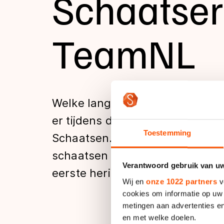
Schaatser
Tijden & historie
TeamNL
De weg op
Schaatsfans
Welke langebaanschaatsers, sh
er tijdens de Olympische Spelen
Olympische Spe
Toestemming
Schaatsen.nl zet het voor jou o
schaatsen zoals: bij welke vere
Verantwoord gebruik van u
eerste herinnering op het ijs en
Wij en
onze 1022 partners
v
cookies om informatie op uw 
metingen aan advertenties en
en met welke doelen.