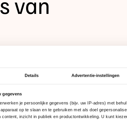
s van
orttrackers en kunstschaatsers komen
 in Milaan uit voor TeamNL?
len
Details
Advertentie-instellingen
p een rij met hun achtergrond in het
niging ze zijn begonnen, wat is hun
w gegevens
 wat zijn hun doelen in Milaan.
erwerken je persoonlijke gegevens (bijv. uw IP-adres) met behul
apparaat op te slaan en te gebruiken met als doel gepersonalise
 content, inzicht in publiek en productontwikkeling. U kunt kiez