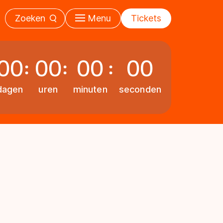
Zoeken
Menu
Tickets
00
00
00
00
dagen
uren
minuten
seconden