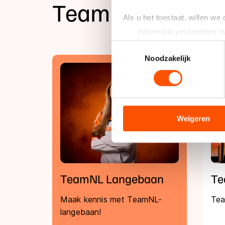
TeamNL
Als u het toestaat, willen we
Informatie verzamelen ov
Uw apparaat identificere
Toestemmingsselectie
Lees meer over hoe uw perso
Noodzakelijk
toestemming op elk moment wi
We gebruiken cookies om cont
analyseren. We delen informa
analyse. Zij kunnen deze com
Weigeren
hun services. Sommige partn
adequaat beschermingsniveau
Meer informatie vindt u in o
TeamNL Langebaan
Te
Maak kennis met TeamNL-
Tea
langebaan!