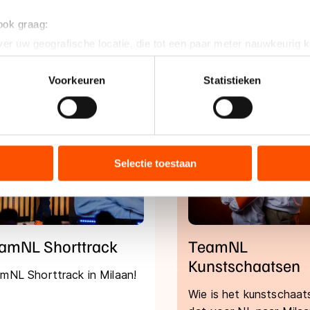
 ook graag:
er uw geografische locatie, die tot een paar meter nauwkeurig k
n door het actief te scannen op specifieke eigenschappen (fingerp
onlijke gegevens worden verwerkt en stel uw voorkeuren in he
Voorkeuren
Statistieken
jzigen of intrekken in de Cookieverklaring.
ent en advertenties te personaliseren, socialmediafuncties te 
tie over uw gebruik van onze site met onze partners voor social
bineren met andere gegevens die u aan hen heeft verstrekt of d
Selectie toestaan
ers kunnen gegevens doorgeven aan landen buiten de EU, zoal
 geldt volgens de GDPR. Door op ‘Toestaan’ te klikken, stemt u
ns
cookiebeleid
.
amNL Shorttrack
TeamNL
Kunstschaatsen
mNL Shorttrack in Milaan!
Wie is het kunstschaat