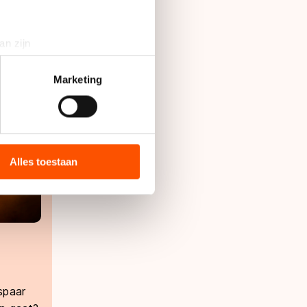
an zijn
rinting)
t
detailgedeelte
in. U kunt uw
Marketing
bieden en websiteverkeer te
 media, advertenties en
ie zij hebben verzameld via
Alles toestaan
s de VS, waar mogelijk geen
 in met deze overdracht.
spaar