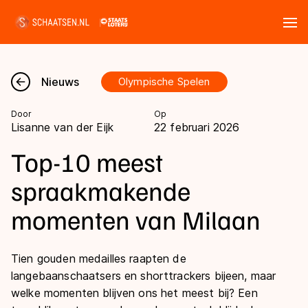
Tickets
Zoeken
Nieuws
Olympische Spelen
Nieuws
Door
Op
Lisanne van der Eijk
22 februari 2026
Kalender
Top-10 meest
Disciplines
spraakmakende
Marathon
momenten van Milaan
Uitslagen
Langebaan
Langebaan
Shorttrack
Tien gouden medailles raapten de
Tijden & historie
langebaanschaatsers en shorttrackers bijeen, maar
Shorttrack
Inlineskaten
welke momenten blijven ons het meest bij? Een
Ranglijsten Langebaan
Marathon
Kunstschaatsen