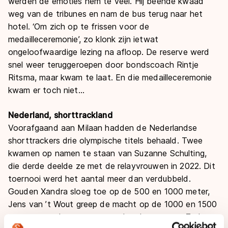
werden de emoties hem te veel. Hij beende kwaad
weg van de tribunes en nam de bus terug naar het
hotel. ‘Om zich op te frissen voor de
medailleceremonie’, zo klonk zijn ietwat
ongeloofwaardige lezing na afloop. De reserve werd
snel weer teruggeroepen door bondscoach Rintje
Ritsma, maar kwam te laat. En die medailleceremonie
kwam er toch niet…
Nederland, shorttrackland
Voorafgaand aan Milaan hadden de Nederlandse
shorttrackers drie olympische titels behaald. Twee
kwamen op namen te staan van Suzanne Schulting,
die derde deelde ze met de relayvrouwen in 2022. Dit
toernooi werd het aantal meer dan verdubbeld.
Gouden Xandra sloeg toe op de 500 en 1000 meter,
Jens van ’t Wout greep de macht op de 1000 en 1500
meter, naast het succes van de relaymannen. Zo keert