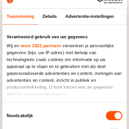
de equipe van Niels Kerstholt na negen onderdelen
met vijf gouden medailles naar huis. Een aantal dat
nooit meer te evenaren lijkt.
Toestemming
Details
Advertentie-instellingen
Ov
Verantwoord gebruik van uw gegevens
Wij en
onze 1022 partners
verwerken je persoonlijke
gegevens (bijv. uw IP-adres) met behulp van
technologieën zoals cookies om informatie op uw
apparaat op te slaan en te gebruiken met als doel
gepersonaliseerde advertenties en content, metingen aan
advertenties en content, inzicht in publiek en
productontwikkeling. U kunt kiezen wie uw gegevens
gebruikt en met welke doelen.
Als u het toestaat, willen we ook graag:
Toestemmingsselectie
Noodzakelijk
Informatie verzamelen over uw geografische locatie,
die tot een paar meter nauwkeurig kan zijn