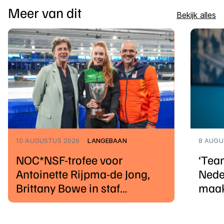
Meer van dit
Bekijk alles
10 AUGUSTUS 2026
LANGEBAAN
8 AUGU
NOC*NSF-trofee voor
‘Tea
Antoinette Rijpma-de Jong,
Nede
Brittany Bowe in staf
maak
Amerikaanse bond