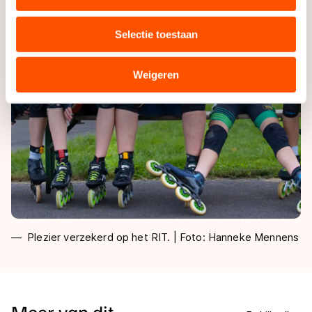
uw gebruik van onze site met onze partners voor social
media, advertenties en analyse. Zij kunnen deze
Selectie toestaan
combineren met andere gegevens die u aan hen heeft
verstrekt of die zij hebben verzameld via hun services.
Sommige partners kunnen gegevens doorgeven aan
Weigeren
landen buiten de EU, zoals de VS, waar mogelijk geen
adequaat beschermingsniveau geldt volgens de GDPR.
Door op ‘Toestaan’ te klikken, stemt u in met deze
overdracht. Meer informatie vindt u in ons
cookiebeleid
.
Plezier verzekerd op het RIT. | Foto: Hanneke Mennens
Meer van dit