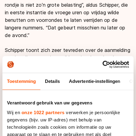
rondje is niet zo’n grote belasting”, aldus Schipper, die
in eerste instantie de vroege uren op vrijdag wilde
benutten om voorrondes te laten verrijden op de
langere nummers. “Dat gebeurt misschien nu later op
de avond.”
Schipper toont zich zeer tevreden over de aanmelding
van jeugdige en senioren-rijders uit tal van Landen,
waaronder Dubai en Turkije. “Ook Nieuw-Zeeland is
vertegenwoordigd (in de persoon van Peter Michael,
red.) en die mikt zelfs op de winst in het algemeen
Toestemming
Details
Advertentie-instellingen
Ov
klassement.” In vergelijking met voorgaande jaren zijn
er verhoudingsgewijs nu meer senioren ingeschreven
Verantwoord gebruik van uw gegevens
dan in de juniorcategorieën.
Wij en
onze 1022 partners
verwerken je persoonlijke
Om her en der voldoende verkoeling te bieden aan de
gegevens (bijv. uw IP-adres) met behulp van
deelnemers, zijn er overal op het terrein rond de pistes
technologieën zoals cookies om informatie op uw
waterpunten gecreëerd. Er zal zelfs een badje
apparaat op te slaan en te gebruiken met als doel