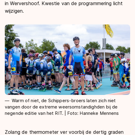
De weg op
in Wervershoof. Kwestie van de programmering licht
Persoonlijke records & tijden
Inlineskaten
Schoonrijden
wijzigen.
Inschrijven wedstrijden
Historie & statistiek
Schaatsfans
Kunstschaatsen
Natuurijs
Algemene Nederlandse Schaatstijd
Alles voor jou als schaatsfan
Deze zomer de weg op
Olympische Spelen
Evenementen
Waar kan ik schaatsen en skaten?
Olympische Spelen
Tickets
Medaille overzicht
Livestreams
Medaillespiegel
Word schaatsfan!
Olympische uitslagen
Winacties
Van Jong tot Goud verhalen
Warm of niet, de Schippers-broers laten zich niet
vangen door de extreme weersomstandighden bij de
negende editie van het RIT. | Foto: Hanneke Mennens
Zolang de thermometer ver voorbij de dertig graden