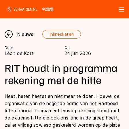
Tickets
Zoeken
Nieuws
Inlineskaten
Nieuws
Door
Op
Léon de Kort
24 juni 2026
Kalender
RIT houdt in programma
Disciplines
rekening met de hitte
Marathon
Uitslagen
Heet, heter, heetst en niet meer te doen. Hoewel de
Langebaan
organisatie van de negende editie van het Radboud
Langebaan
Shorttrack
Tijden & historie
International Tournament ernstig rekening houdt met
Shorttrack
de extreme hitte die ook ons land in de greep heeft,
Inlineskaten
Ranglijsten Langebaan
zal er vrijdag sowieso geskeelerd worden op de piste
Marathon
Kunstschaatsen