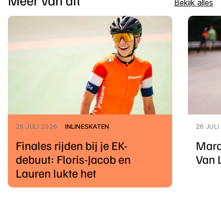
Bekijk alles
26 JULI 2026
INLINESKATEN
26 JULI
Finales rijden bij je EK-
Mara
debuut: Floris-Jacob en
Van 
Lauren lukte het