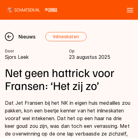
Tickets
Zoeken
Nieuws
Inlineskaten
Nieuws
Door
Op
Sjors Leek
23 augustus 2025
Kalender
Net geen hattrick voor
Disciplines
Fransen: ‘Het zij zo’
Marathon
Uitslagen
Dat Jet Fransen bij het NK in eigen huis medailles zou
Langebaan
pakken, kon een beetje kenner van het inlineskaten
Langebaan
Shorttrack
Tijden & historie
vooraf wel intekenen. Dat het op een haar na drie
Shorttrack
keer goud zou zijn, was dan toch een verrassing. Met
Inlineskaten
Ranglijsten Langebaan
de overwinning op de one lap verbaasde ze zichzelf,
Marathon
Kunstschaatsen