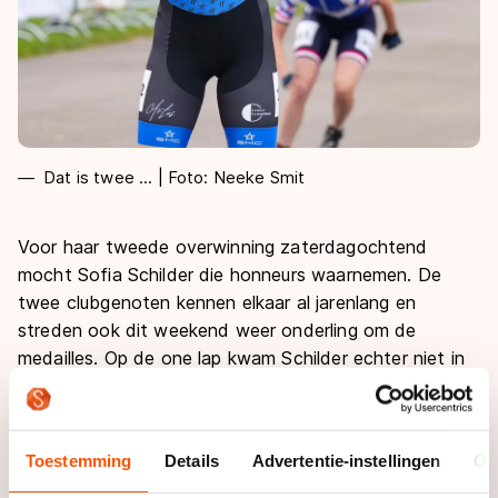
Dat is twee ... | Foto: Neeke Smit
Voor haar tweede overwinning zaterdagochtend
mocht Sofia Schilder die honneurs waarnemen. De
twee clubgenoten kennen elkaar al jarenlang en
streden ook dit weekend weer onderling om de
medailles. Op de one lap kwam Schilder echter niet in
actie. Fransen wel, al was ze daar niet de favoriet. Die
gouden plak kwam dan ook als een grote verrassing.
Toestemming
Details
Advertentie-instellingen
Ov
“Het parcours hier is wel voordelig voor de
langeafstandsrijders. Ik had verwacht er bij de start