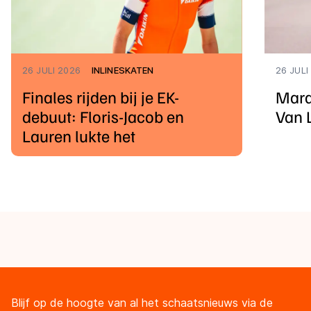
26 JULI 2026
INLINESKATEN
26 JULI
Finales rijden bij je EK-
Mara
debuut: Floris-Jacob en
Van 
Lauren lukte het
Blijf op de hoogte van al het schaatsnieuws via de