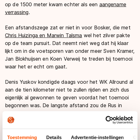
op de 1500 meter kwam echter als een
aangename
verrassing
.
Een afstandszege zat er niet in voor Bosker, die met
Chris Huizinga en Marwin Talsma
wel het zilver pakte
op de team pursuit. Dat neemt niet weg dat hij klaar
lijkt om in de voetsporen van onder meer Sven Kramer,
Jan Blokhuijsen en Koen Verweij te treden bij toernooi
waar het er echt om gaat.
Denis Yuskov kondigde daags voor het WK Allround al
aan de tien kilometer niet te zullen rijden en zich dus
eigenlijk al gewonnen te geven voordat het toernooi
begonnen was. De langste afstand zou de Rus in
Berlijn niet eens halen. Sterker nog: de
tweede
afstand
was al teveel gevraagd.
Blessures aan de knie en de lies maakten het volgens
Toestemming
Details
Advertentie-instellingen
Ov