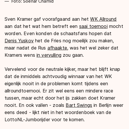
Foto: Soenar Chamid
Sven Kramer gaf voorafgaand aan het
WK Allround
aan dat het wat hem betreft een
saai toernooi
mocht
worden. Even konden de schaatsfans hopen dat
Denis Yuskov
het de Fries nog moeilijk zou maken,
maar nadat de Rus
afhaakte
, was het wel zeker dat
Kramers wens
in vervulling
zou gaan.
Vervelend voor de neutrale kijker, maar het blijft knap
dat de inmiddels achtvoudig winnaar van het WK
eigenlijk nooit in de problemen komt tijdens een
allroundtoernooi. Er zit wel eens een mindere race
tussen, maar echt door het ijs zakken doet Kramer
nooit. En ook vallen - zoals
Bart Swings
in Berlijn weer
eens deed - lijkt niet in het woordenboek van de
LottoNL-Jumborijder voor te komen.