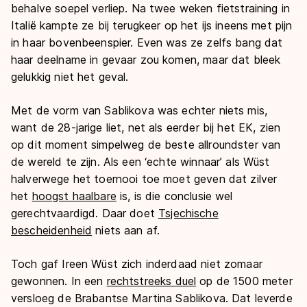
behalve soepel verliep. Na twee weken fietstraining in
Italië kampte ze bij terugkeer op het ijs ineens met pijn
in haar bovenbeenspier. Even was ze zelfs bang dat
haar deelname in gevaar zou komen, maar dat bleek
gelukkig niet het geval.
Met de vorm van Sablikova was echter niets mis,
want de 28-jarige liet, net als eerder bij het EK, zien
op dit moment simpelweg de beste allroundster van
de wereld te zijn. Als een ‘echte winnaar’ als Wüst
halverwege het toernooi toe moet geven dat zilver
het
hoogst haalbare
is, is die conclusie wel
gerechtvaardigd. Daar doet
Tsjechische
bescheidenheid
niets aan af.
Toch gaf Ireen Wüst zich inderdaad niet zomaar
gewonnen. In een
rechtstreeks duel
op de 1500 meter
versloeg de Brabantse Martina Sablikova. Dat leverde