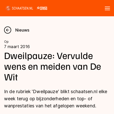
Tickets
Zoeken
Nieuws
Nieuws
Op
7 maart 2016
Kalender
Dweilpauze: Vervulde
wens en meiden van De
Disciplines
Wit
Marathon
Uitslagen
Langebaan
In de rubriek 'Dweilpauze' blikt schaatsen.nl elke
Langebaan
Shorttrack
Tijden & historie
week terug op bijzonderheden en top- of
Shorttrack
Inlineskaten
wanprestaties van het afgelopen weekend.
Ranglijsten Langebaan
Marathon
Kunstschaatsen