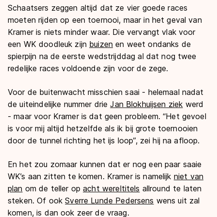
Schaatsers zeggen altijd dat ze vier goede races
moeten rijden op een toernooi, maar in het geval van
Kramer is niets minder waar. Die vervangt vlak voor
een WK doodleuk zijn
buizen
en weet ondanks de
spierpijn na de eerste wedstrijddag al dat nog twee
redelijke races voldoende zijn voor de zege.
Voor de buitenwacht misschien saai - helemaal nadat
de uiteindelijke nummer drie
Jan Blokhuijsen ziek
werd
- maar voor Kramer is dat geen probleem. “Het gevoel
is voor mij altijd hetzelfde als ik bij grote toernooien
door de tunnel richting het ijs loop”, zei hij na afloop.
En het zou zomaar kunnen dat er nog een paar saaie
WK’s aan zitten te komen. Kramer is namelijk
niet van
plan
om de teller op
acht wereltitels
allround te laten
steken. Of ook
Sverre Lunde Pedersens
wens uit zal
komen, is dan ook zeer de vraag.