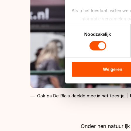
Als u het toestaat, willen we
Informatie verzamelen ov
Uw apparaat identificere
Toestemmingsselectie
Lees meer over hoe uw perso
Noodzakelijk
toestemming op elk moment wi
We gebruiken cookies om cont
analyseren. We delen informa
analyse. Zij kunnen deze com
Weigeren
hun services. Sommige partn
adequaat beschermingsniveau
Meer informatie vindt u in o
Ook pa De Blois deelde mee in het feestje. |
Onder hen natuurlijk