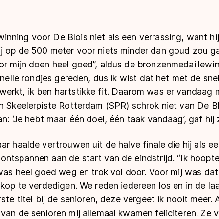
ning voor De Blois niet als een verrassing, want hij 
j op de 500 meter voor niets minder dan goud zou g
or mijn doen heel goed”, aldus de bronzenmedaillewinn
 snelle rondjes gereden, dus ik wist dat het met de sn
erkt, ik ben hartstikke fit. Daarom was er vandaag 
n Skeelerpiste Rotterdam (SPR) schrok niet van De Bl
n: ‘Je hebt maar één doel, één taak vandaag’, gaf hij z
r haalde vertrouwen uit de halve finale die hij als ee
ontspannen aan de start van de eindstrijd. “Ik hoopt
 was heel goed weg en trok vol door. Voor mij was dat
 kop te verdedigen. We reden iedereen los en in de la
rste titel bij de senioren, deze vergeet ik nooit meer.
 van de senioren mij allemaal kwamen feliciteren. Ze