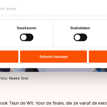
 ook graag:
er uw geografische locatie, die tot een paar meter nauwkeurig k
n door het actief te scannen op specifieke eigenschappen (fingerp
onlijke gegevens worden verwerkt en stel uw voorkeuren in he
Voorkeuren
Statistieken
jzigen of intrekken in de Cookieverklaring.
ent en advertenties te personaliseren, socialmediafuncties te 
tie over uw gebruik van onze site met onze partners voor social
bineren met andere gegevens die u aan hen heeft verstrekt of d
Selectie toestaan
ers kunnen gegevens doorgeven aan landen buiten de EU, zoal
 geldt volgens de GDPR. Door op ‘Toestaan’ te klikken, stemt u
ns
cookiebeleid
.
 Foto: Neeke Smit
 ook Teun de Wit. Voor de finale, die ze vanaf de eer