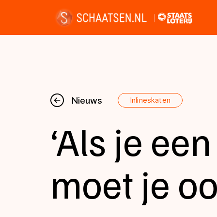
Nieuws
Nieuws
Inlineskaten
‘Als je een 
Kalender
Disciplines
moet je oo
Uitslagen