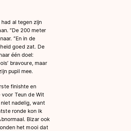
had al tegen zijn
aan. “De 200 meter
aar. “En in de
elheid goed zat. De
maar één doel:
ois’ bravoure, maar
ijn pupil mee.
rste finishte en
e voor Teun de Wit
 niet nadelig, want
atste ronde kon ik
 Abnormaal. Bizar ook
 vonden het mooi dat