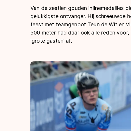
Tijden & historie
Van de zestien gouden inlinemedailles di
gelukkigste ontvanger. Hij schreeuwde het
feest met teamgenoot Teun de Wit en vie
De weg op
500 meter had daar ook alle reden voor, wa
‘grote gasten’ af.
Schaatsfans
Olympische Spe