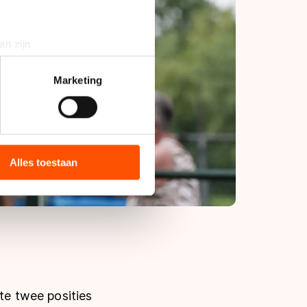
an zijn
rinting)
t
detailgedeelte
in. U kunt uw
Marketing
bieden en websiteverkeer te
 media, advertenties en
ie zij hebben verzameld via
Alles toestaan
s de VS, waar mogelijk geen
 in met deze overdracht.
ste twee posities