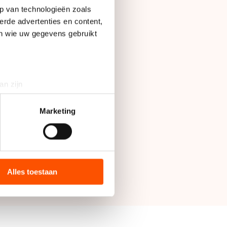
p van technologieën zoals
erde advertenties en content,
en wie uw gegevens gebruikt
an zijn
rinting)
t
detailgedeelte
in. U kunt uw
Marketing
bieden en websiteverkeer te
 media, advertenties en
ie zij hebben verzameld via
Alles toestaan
s de VS, waar mogelijk geen
 in met deze overdracht.