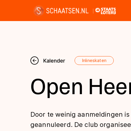
Nieuws
Kalender
Inlineskaten
Open Hee
Kalender
Disciplines
Door te weinig aanmeldingen is
Uitslagen
geannuleerd. De club organiseer