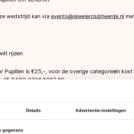
e wedstrijd kan via
events@skeelerclubheerde.nl
met
ilt rijden
or Pupillen is €25,-, voor de overige categorieën kos
L 15 RABO 0396 5097 89.
 deze wedstrijd is te vinden via
skeelerclubheerde.nl
nder.
Details
Advertentie-instellingen
en Heerde 850
w gegevens