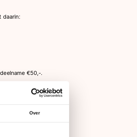
 daarin:
t deelname €50,-.
en via het
Over