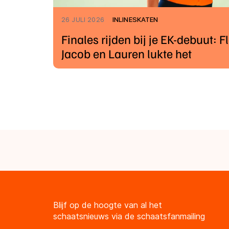
26 JULI 2026
INLINESKATEN
Finales rijden bij je EK-debuut: Fl
Jacob en Lauren lukte het
Blijf op de hoogte van al het
schaatsnieuws via de schaatsfanmailing