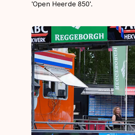
'Open Heerde 850'.
Tijden & historie
De weg op
Schaatsfans
Olympische Spe