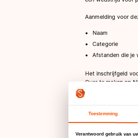
Aanmelding voor dez
Naam
Categorie
Afstanden die je w
Het inschrijfgeld vo
Over te maken op N
Meer informatie over
announcement hiero
Toestemming
Announcement Op
Verantwoord gebruik van u