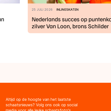
25 JULI 2026
INLINESKATEN
an
Nederlands succes op puntenko
zilver Van Loon, brons Schilder
Altijd op de hoogte van het laatste
schaatsnieuws? Volg ons ook op social
media voor alle leuke schaatsfoto's,