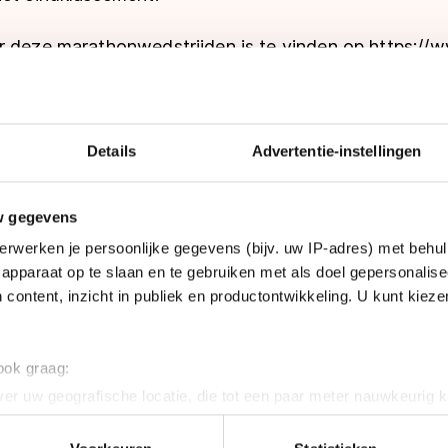
r deze marathonwedstrijden is te vinden op
https://w
Details
Advertentie-instellingen
w gegevens
erwerken je persoonlijke gegevens (bijv. uw IP-adres) met behul
apparaat op te slaan en te gebruiken met als doel gepersonalise
zich
hier
inschrijven.
 content, inzicht in publiek en productontwikkeling. U kunt kiez
r; zodra de eerste deelnemer finisht, finisht iedereen
 ook graag:
er uw geografische locatie, die tot een paar meter nauwkeurig k
n door het actief te scannen op specifieke eigenschappen (fingerp
onlijke gegevens worden verwerkt en stel uw voorkeuren in he