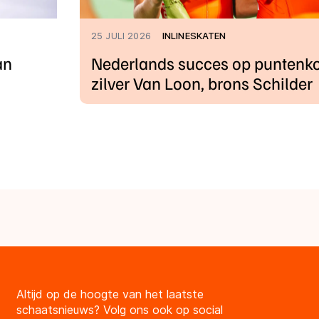
25 JULI 2026
INLINESKATEN
an
Nederlands succes op puntenko
zilver Van Loon, brons Schilder
Altijd op de hoogte van het laatste
schaatsnieuws? Volg ons ook op social