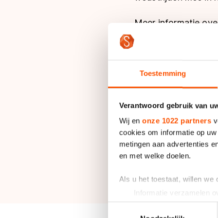
Meer informatie ove
Toestemming
Informatie
Verantwoord gebruik van u
Deelnemerslijst
Wij en
onze 1022 partners
v
cookies om informatie op uw 
Deelnemers kunnen 
metingen aan advertenties en
Programma
en met welke doelen.
Afstand: 42.195 mete
Als u het toestaat, willen we
Informatie verzamelen ov
Uw apparaat identificere
Toestemmingsselectie
Lees meer over hoe uw perso