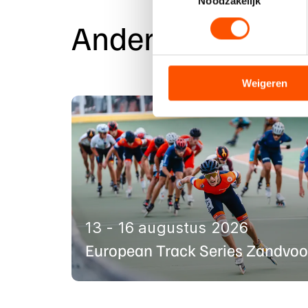
Noodzakelijk
toestemming op elk moment wi
Andere eveneme
We gebruiken cookies om cont
analyseren. We delen informa
analyse. Zij kunnen deze com
Weigeren
hun services. Sommige partn
adequaat beschermingsniveau
Meer informatie vindt u in o
13 - 16 augustus 2026
European Track Series Zandvoo