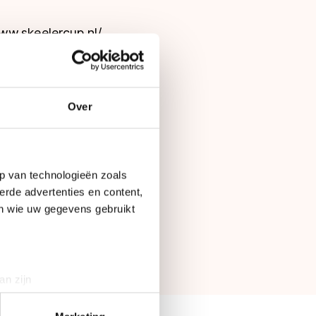
ww.skeelercup.nl/
Over
p van technologieën zoals
erde advertenties en content,
en wie uw gegevens gebruikt
.
an zijn
rinting)
t
detailgedeelte
in. U kunt uw