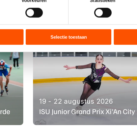
Voorkeuren
Statistieken
jzigen of intrekken in de Cookieverklaring.
nten
ent en advertenties te personaliseren, socialmediafuncties te 
tie over uw gebruik van onze site met onze partners voor social
bineren met andere gegevens die u aan hen heeft verstrekt of d
Selectie toestaan
ers kunnen gegevens doorgeven aan landen buiten de EU, zoal
 geldt volgens de GDPR. Door op ‘Toestaan’ te klikken, stemt u
ns
cookiebeleid
.
19 - 22 augustus 2026
rde
ISU Junior Grand Prix Xi'An City