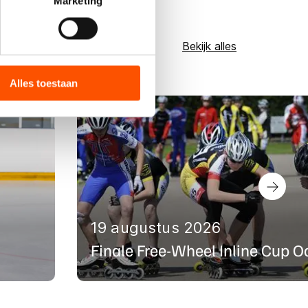
Marketing
Bekijk alles
bieden en websiteverkeer te
 media, advertenties en
ie zij hebben verzameld via
Alles toestaan
s de VS, waar mogelijk geen
 in met deze overdracht.
19 augustus 2026
Finale Free-Wheel Inline Cup O