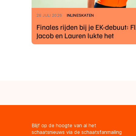
26 JULI 2026
INLINESKATEN
Finales rijden bij je EK-debuut: Fl
Jacob en Lauren lukte het
Blijf op de hoogte van al het
schaatsnieuws via de schaatsfanmailing