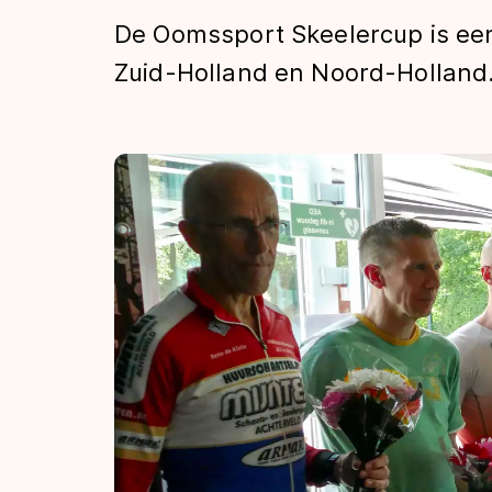
Tijden & historie
De Oomssport Skeelercup is een
Zuid-Holland en Noord-Holland
De weg op
Schaatsfans
Olympische Spe