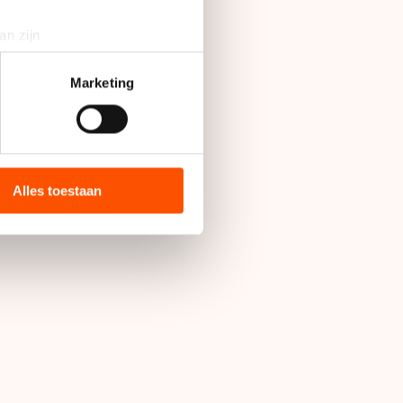
an zijn
rinting)
t
detailgedeelte
in. U kunt uw
Marketing
bieden en websiteverkeer te
 media, advertenties en
ie zij hebben verzameld via
Alles toestaan
s de VS, waar mogelijk geen
 in met deze overdracht.