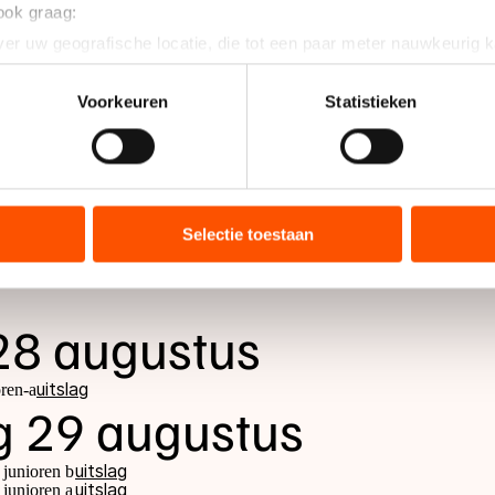
 ook graag:
er uw geografische locatie, die tot een paar meter nauwkeurig k
n door het actief te scannen op specifieke eigenschappen (fingerp
onlijke gegevens worden verwerkt en stel uw voorkeuren in he
Voorkeuren
Statistieken
jzigen of intrekken in de Cookieverklaring.
an bevestiging uitnodiging
ent en advertenties te personaliseren, socialmediafuncties te 
tie over uw gebruik van onze site met onze partners voor social
bineren met andere gegevens die u aan hen heeft verstrekt of d
Selectie toestaan
ers kunnen gegevens doorgeven aan landen buiten de EU, zoal
 geldt volgens de GDPR. Door op ‘Toestaan’ te klikken, stemt u
ns
cookiebeleid
.
28 augustus
uitslag
oren-a
g 29 augustus
uitslag
 junioren b
uitslag
 junioren a