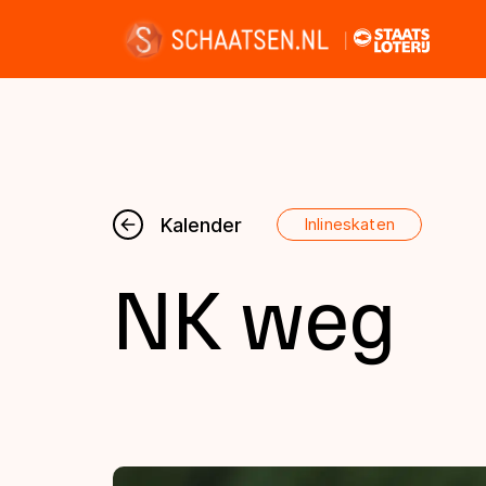
Nieuws
Kalender
Inlineskaten
NK weg
Kalender
Disciplines
Uitslagen