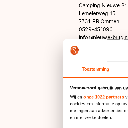
Camping Nieuwe Br
Lemelerweg 15
7731 PR Ommen
0529-451096
info@nieuwe-brug.n
www.nieuwe-brug.n
De Wolfskuil Groep
Wolskuil 15
Toestemming
7731 AP Ommen
0529-451631
Verantwoord gebruik van u
info@wolfskuil.nl
Wij en
onze 1022 partners
v
www.wolfskuil.nl
cookies om informatie op uw 
metingen aan advertenties en
en met welke doelen.