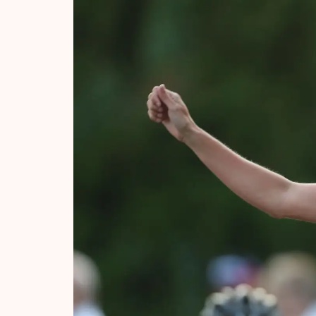
Tijden & historie
De weg op
Schaatsfans
Olympische Spe