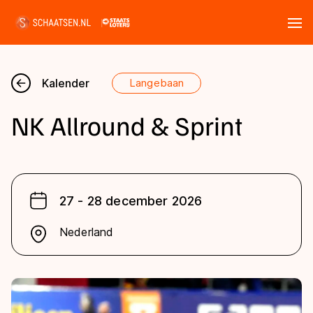
Tickets
Zoeken
Kalender
Langebaan
Nieuws
NK Allround & Sprint
Kalender
Disciplines
27 - 28 december 2026
Marathon
Uitslagen
Nederland
Langebaan
Langebaan
Shorttrack
Tijden & historie
Shorttrack
Inlineskaten
Ranglijsten Langebaan
Marathon
Kunstschaatsen