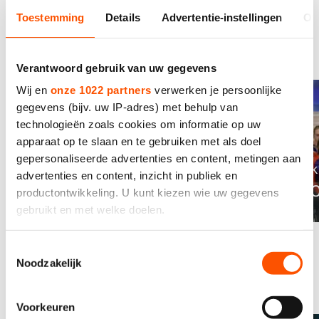
Toestemming
Details
Advertentie-instellingen
Ov
Gerelateerde
Bekijk alles
evenementen
Verantwoord gebruik van uw gegevens
Wij en
onze 1022 partners
verwerken je persoonlijke
gegevens (bijv. uw IP-adres) met behulp van
technologieën zoals cookies om informatie op uw
apparaat op te slaan en te gebruiken met als doel
24 - 25 februari 2024
gepersonaliseerde advertenties en content, metingen aan
Daikin NK Allround & Sprint
12 ok
advertenties en content, inzicht in publiek en
23-24
NK C
productontwikkeling. U kunt kiezen wie uw gegevens
gebruikt en met welke doelen.
Als u het toestaat, willen we ook graag:
Toestemmingsselectie
Noodzakelijk
Informatie verzamelen over uw geografische locatie,
die tot een paar meter nauwkeurig kan zijn
Meer van dit
Bekijk alles
Uw apparaat identificeren door het actief te scannen
Voorkeuren
op specifieke eigenschappen (fingerprinting)