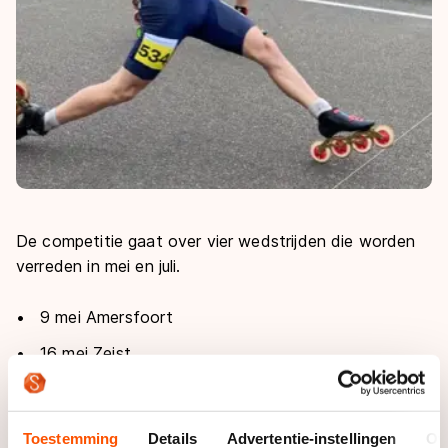
De competitie gaat over vier wedstrijden die worden
verreden in mei en juli.
9 mei Amersfoort
16 mei Zeist
4 juli Ede
11 juli Nedereindse berg (Utrecht)
Toestemming
Details
Advertentie-instellingen
Ov