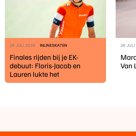
26 JULI 2026
INLINESKATEN
26 JULI
Finales rijden bij je EK-
Mara
debuut: Floris-Jacob en
Van 
Lauren lukte het