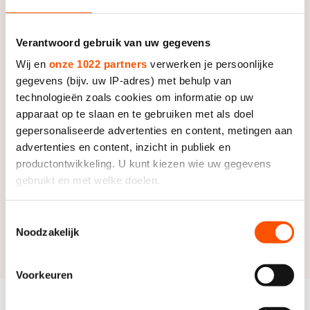
Op het programma staan: flying lap, 500m
series/finale, puntenkoers en voor de jongsten een
Verantwoord gebruik van uw gegevens
hindernissenparcours.
Wij en
onze 1022 partners
verwerken je persoonlijke
gegevens (bijv. uw IP-adres) met behulp van
Flyer
technologieën zoals cookies om informatie op uw
apparaat op te slaan en te gebruiken met als doel
gepersonaliseerde advertenties en content, metingen aan
advertenties en content, inzicht in publiek en
Informatie
productontwikkeling. U kunt kiezen wie uw gegevens
gebruikt en met welke doelen.
Deelnemerslijst
Als u het toestaat, willen we ook graag:
Toestemmingsselectie
Deelnemers kunnen zich
hier
inschrijven.
Programma
Noodzakelijk
Informatie verzamelen over uw geografische locatie,
die tot een paar meter nauwkeurig kan zijn
De wedstrijden starten om 10.00 uur, aanmelden voor
Uw apparaat identificeren door het actief te scannen
Voorkeuren
9.30 uur.
op specifieke eigenschappen (fingerprinting)
Lees meer over hoe uw persoonlijke gegevens worden