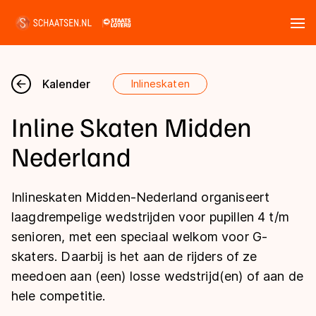
Tickets
Zoeken
Kalender
Inlineskaten
Nieuws
Inline Skaten Midden
Kalender
Nederland
Disciplines
Inlineskaten Midden-Nederland organiseert
Marathon
laagdrempelige wedstrijden voor pupillen 4 t/m
Uitslagen
senioren, met een speciaal welkom voor G-
Langebaan
skaters. Daarbij is het aan de rijders of ze
Langebaan
Shorttrack
Tijden & historie
meedoen aan (een) losse wedstrijd(en) of aan de
Shorttrack
Inlineskaten
hele competitie.
Ranglijsten Langebaan
Marathon
Kunstschaatsen