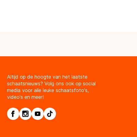
Altijd op de hoogte van het laatste
schaatsnieuws? Volg ons ook op social
media voor alle leuke schaatsfoto's,
video's en meer!