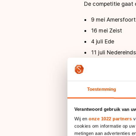
De competitie gaat o
9 mei Amersfoort
16 mei Zeist
4 juli Ede
11 juli Nedereind
Op het programma st
hindernissenparcour
Toestemming
Flyer
Verantwoord gebruik van u
Wij en
onze 1022 partners
v
cookies om informatie op uw 
metingen aan advertenties en