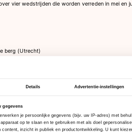
ver vier wedstrijden die worden verreden in mei en jul
se berg (Utrecht)
aan: flying lap, 500m series/finale, puntenkoers en 
s.
Details
Advertentie-instellingen
w gegevens
erwerken je persoonlijke gegevens (bijv. uw IP-adres) met behul
apparaat op te slaan en te gebruiken met als doel gepersonalise
 content, inzicht in publiek en productontwikkeling. U kunt kiez