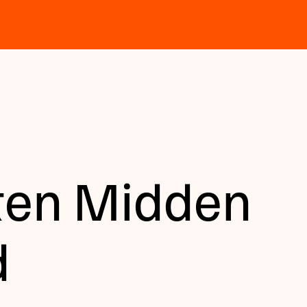
aten Midden
d