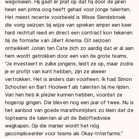
wegvloeien. Hij gaat er prat op dat hij door de jaren
heen een prima oog heeft gehad voor jonge talenten.
Het meest recente voorbeeld is Wisse Slendebroek
die vorig seizoen bij wijze van spreken amper een keer
hard rechtuit reed en direct een contract kon tekenen
bij de formatie van Jillert Anema. Dit seizoen
ontwikkelt Jorian ten Cate zich zo aardig dat er al aan
hem wordt getrokken door een van de grote teams.
“Je investeert in zulke jongens, leidt ze op, maar zodra
je er profijt van kunt hebben, zijn ze alweer
vertrokken. Het is anders dan voorheen. Ik had Simon
Schouten en Bart Hoolwerf als talenten bij me rijden.
Van hen heb ik plezier kunnen hebben, voordat ze
hogerop gingen. Die bleven nog een jaar of twee. Nu is
het aanbod van goede marathonrijders zo klein dat de
topteams de talenten al uit de Beloftedivisie
wegkapen. Op die manier wordt het nóg
gecompliceerder voor teams als Okay-Interfarms.”