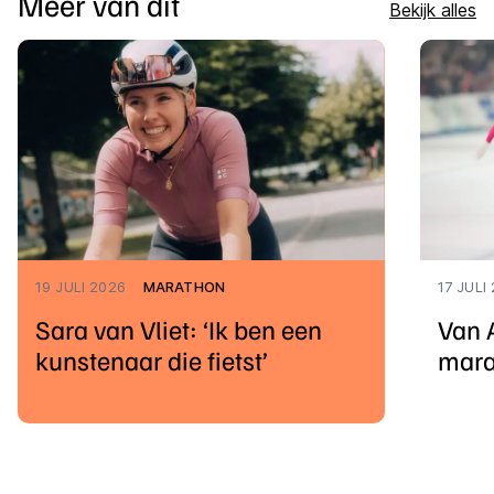
Meer van dit
Bekijk alles
19 JULI 2026
MARATHON
17 JULI
Sara van Vliet: ‘Ik ben een
Van 
kunstenaar die fietst’
mara