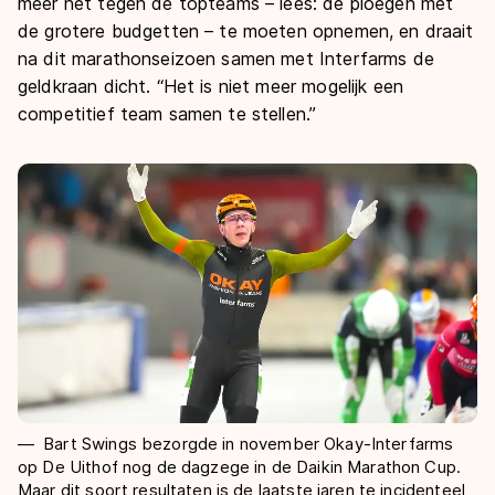
De weg op
meer het tegen de topteams – lees: de ploegen met
Persoonlijke records & tijden
Inlineskaten
de grotere budgetten – te moeten opnemen, en draait
Schoonrijden
Inschrijven wedstrijden
na dit marathonseizoen samen met Interfarms de
Historie & statistiek
Schaatsfans
Kunstschaatsen
Natuurijs
geldkraan dicht. “Het is niet meer mogelijk een
Algemene Nederlandse Schaatstijd
competitief team samen te stellen.”
Alles voor jou als schaatsfan
Deze zomer de weg op
Olympische Spelen
Evenementen
Waar kan ik schaatsen en skaten?
Olympische Spelen
Tickets
Medaille overzicht
Livestreams
Medaillespiegel
Word schaatsfan!
Olympische uitslagen
Winacties
Van Jong tot Goud verhalen
Bart Swings bezorgde in november Okay-Interfarms
op De Uithof nog de dagzege in de Daikin Marathon Cup.
Maar dit soort resultaten is de laatste jaren te incidenteel