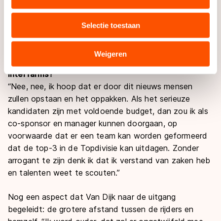
resultaten behalen die ik voor ogen heb. Dan kan ik
uw gebruik van onze site met onze partners voor social
doorgaan met sponsoren, maar mijn marketingbudget
media, advertenties en analyse. Zij kunnen deze
ook aan andere doelen besteden.”
Selectie toestaan
combineren met andere gegevens die u aan hen heeft
verstrekt of die zij hebben verzameld via hun services.
Ga je de komende periode dan nog actief op zoek
Sommige partners kunnen gegevens doorgeven aan
Weigeren
naar vervangende geldschieters voor Okay en
landen buiten de EU, zoals de VS, waar mogelijk geen
Interfarms?
adequaat beschermingsniveau geldt volgens de GDPR.
“Nee, nee, ik hoop dat er door dit nieuws mensen
Door op ‘Toestaan’ te klikken, stemt u in met deze
zullen opstaan en het oppakken. Als het serieuze
overdracht. Meer informatie vindt u in ons
cookiebeleid
.
kandidaten zijn met voldoende budget, dan zou ik als
co-sponsor en manager kunnen doorgaan, op
voorwaarde dat er een team kan worden geformeerd
dat de top-3 in de Topdivisie kan uitdagen. Zonder
arrogant te zijn denk ik dat ik verstand van zaken heb
en talenten weet te scouten.”
Nog een aspect dat Van Dijk naar de uitgang
begeleidt: de grotere afstand tussen de rijders en