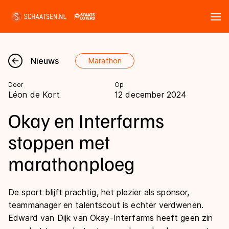
Tickets
Zoeken
Nieuws
Marathon
Nieuws
Door
Op
Léon de Kort
12 december 2024
Kalender
Okay en Interfarms
Disciplines
stoppen met
Marathon
marathonploeg
Uitslagen
Langebaan
Langebaan
Shorttrack
De sport blijft prachtig, het plezier als sponsor,
Tijden & historie
teammanager en talentscout is echter verdwenen.
Shorttrack
Inlineskaten
Edward van Dijk van Okay-Interfarms heeft geen zin
Ranglijsten Langebaan
Marathon
Kunstschaatsen