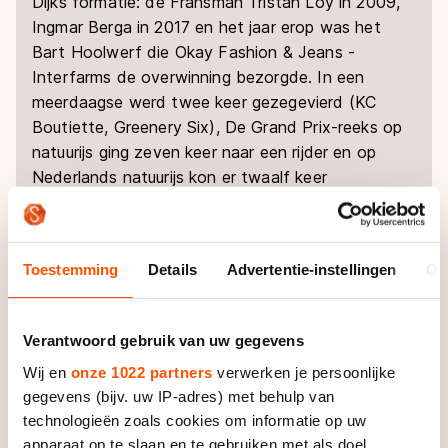
Dijks formatie: de Fransman Tristan Loy in 2009,
Ingmar Berga in 2017 en het jaar erop was het
Bart Hoolwerf die Okay Fashion & Jeans -
Interfarms de overwinning bezorgde. In een
meerdaagse werd twee keer gezegevierd (KC
Boutiette, Greenery Six), De Grand Prix-reeks op
natuurijs ging zeven keer naar een rijder en op
Nederlands natuurijs kon er twaalf keer
champagne worden ontkurkt.
Toestemming
Details
Advertentie-instellingen
Ov
Verantwoord gebruik van uw gegevens
Wij en
onze 1022 partners
verwerken je persoonlijke
gegevens (bijv. uw IP-adres) met behulp van
technologieën zoals cookies om informatie op uw
apparaat op te slaan en te gebruiken met als doel