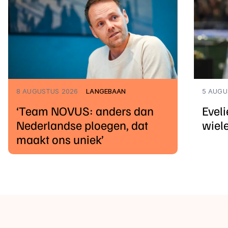
8 AUGUSTUS 2026
LANGEBAAN
5 AUGU
‘Team NOVUS: anders dan
Eveli
Nederlandse ploegen, dat
wiel
maakt ons uniek’