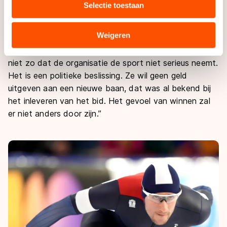
Selectie toestaan
combineren met andere gegevens die u aan hen heeft
“Natuurlijk begrijp ik dat sommige schaatsers
verstrekt of die zij hebben verzameld via hun services.
teleurgesteld zijn en misschien zelfs boos”, vertelt
Sommige partners kunnen gegevens doorgeven aan
Weigeren
Thiebault. “De Spelen draait niet alleen om de races,
landen buiten de EU, zoals de VS, waar mogelijk geen
het is ook een
vibe
die eromheen hangt. Maar het is
adequaat beschermingsniveau geldt volgens de GDPR.
niet zo dat de organisatie de sport niet serieus neemt.
Door op ‘Toestaan’ te klikken, stemt u in met deze
Het is een politieke beslissing. Ze wil geen geld
overdracht. Meer informatie vindt u in ons
cookiebeleid
.
uitgeven aan een nieuwe baan, dat was al bekend bij
het inleveren van het bid. Het gevoel van winnen zal
er niet anders door zijn.”