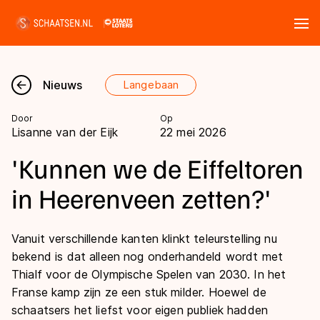
Tickets
Zoeken
Nieuws
Langebaan
Nieuws
Door
Op
Lisanne van der Eijk
22 mei 2026
Kalender
'Kunnen we de Eiffeltoren
Disciplines
in Heerenveen zetten?'
Marathon
Uitslagen
Vanuit verschillende kanten klinkt teleurstelling nu
Langebaan
bekend is dat alleen nog onderhandeld wordt met
Langebaan
Shorttrack
Tijden & historie
Thialf voor de Olympische Spelen van 2030. In het
Shorttrack
Franse kamp zijn ze een stuk milder. Hoewel de
Inlineskaten
Ranglijsten Langebaan
schaatsers het liefst voor eigen publiek hadden
Marathon
Kunstschaatsen