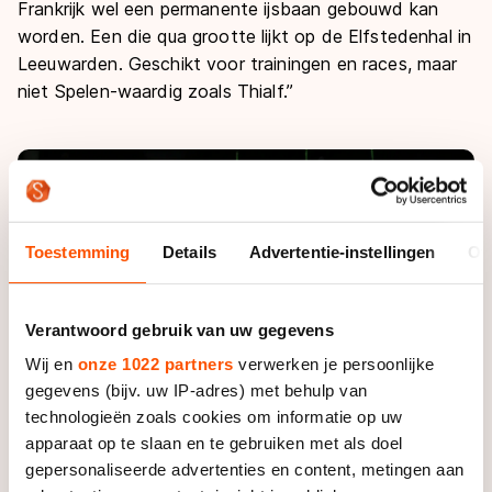
Frankrijk wel een permanente ijsbaan gebouwd kan
worden. Een die qua grootte lijkt op de Elfstedenhal in
Leeuwarden. Geschikt voor trainingen en races, maar
niet Spelen-waardig zoals Thialf.”
Toestemming
Details
Advertentie-instellingen
Ov
Verantwoord gebruik van uw gegevens
Wij en
onze 1022 partners
verwerken je persoonlijke
gegevens (bijv. uw IP-adres) met behulp van
technologieën zoals cookies om informatie op uw
apparaat op te slaan en te gebruiken met als doel
Contin zat niet met de minste mannen in een ploeg.
gepersonaliseerde advertenties en content, metingen aan
Van links naar rechts: Jorrit Bergsma, Simon Schouten, Bob