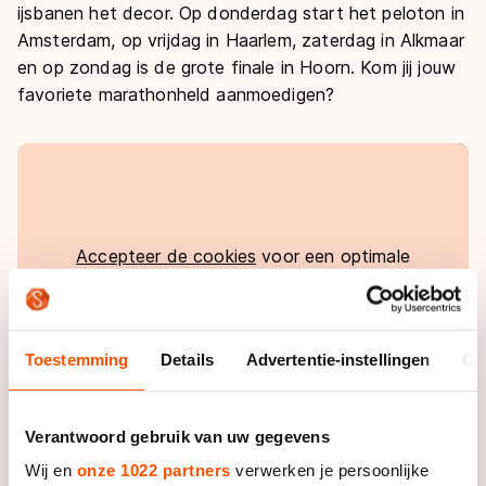
De weg op
ijsbanen het decor. Op donderdag start het peloton in
Persoonlijke records & tijden
Inlineskaten
Schoonrijden
Amsterdam, op vrijdag in Haarlem, zaterdag in Alkmaar
Inschrijven wedstrijden
Historie & statistiek
Schaatsfans
en op zondag is de grote finale in Hoorn. Kom jij jouw
Kunstschaatsen
Natuurijs
Algemene Nederlandse Schaatstijd
favoriete marathonheld aanmoedigen?
Alles voor jou als schaatsfan
Deze zomer de weg op
Olympische Spelen
Evenementen
Waar kan ik schaatsen en skaten?
Olympische Spelen
Tickets
Medaille overzicht
Livestreams
Accepteer de cookies
voor een optimale
Medaillespiegel
Word schaatsfan!
ervaring op schaatsen.nl
Olympische uitslagen
Winacties
Van Jong tot Goud verhalen
Toestemming
Details
Advertentie-instellingen
Ov
Verantwoord gebruik van uw gegevens
Meer informatie over de marathonwedstrijden tijdens
Wij en
onze 1022 partners
verwerken je persoonlijke
De Vier van Noord-Holland vind je
hier
. Wil je direct