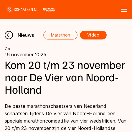
Tickets
Zoeken
Nieuws
Marathon
Video
Nieuws
Op
16 november 2025
Kalender
Kom 20 t/m 23 november
naar De Vier van Noord-
Disciplines
Holland
Marathon
Uitslagen
Langebaan
De beste marathonschaatsers van Nederland
Langebaan
Shorttrack
Tijden & historie
schaatsen tijdens De Vier van Noord-Holland een
Shorttrack
speciale marathoncompetitie van vier wedstrijden. Van
Inlineskaten
Ranglijsten Langebaan
20 t/m 23 november zijn de vier Noord-Hollandse
Marathon
Kunstschaatsen