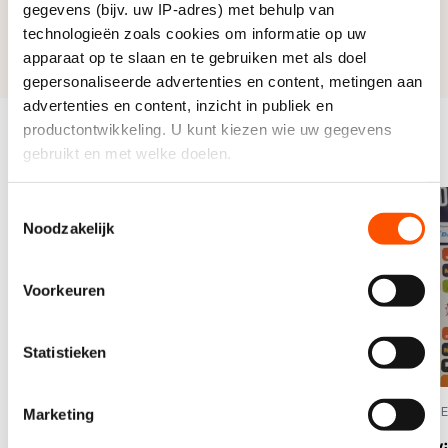
gegevens (bijv. uw IP-adres) met behulp van
tickets kopen? Dat kan via
technologieën zoals cookies om informatie op uw
schaatsen.nl/ticketsmarathon
.
apparaat op te slaan en te gebruiken met als doel
gepersonaliseerde advertenties en content, metingen aan
advertenties en content, inzicht in publiek en
productontwikkeling. U kunt kiezen wie uw gegevens
Meer van dit
gebruikt en met welke doelen.
Bekijk alles
Als u het toestaat, willen we ook graag:
Toestemmingsselectie
Noodzakelijk
Informatie verzamelen over uw geografische locatie,
die tot een paar meter nauwkeurig kan zijn
Uw apparaat identificeren door het actief te scannen
Voorkeuren
op specifieke eigenschappen (fingerprinting)
Lees meer over hoe uw persoonlijke gegevens worden
Statistieken
verwerkt en stel uw voorkeuren in het
detailgedeelte
in.
01:20
U kunt uw toestemming op elk moment wijzigen of
intrekken in de Cookieverklaring.
26 NOVEMBER 2025
MARATHON
17 DEC
Marketing