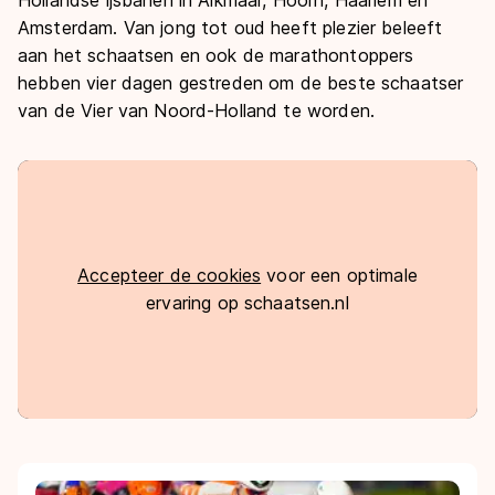
De weg op
Hollandse ijsbanen in Alkmaar, Hoorn, Haarlem en
Persoonlijke records & tijden
Amsterdam. Van jong tot oud heeft plezier beleeft
Inlineskaten
Schoonrijden
Inschrijven wedstrijden
aan het schaatsen en ook de marathontoppers
Historie & statistiek
Schaatsfans
Kunstschaatsen
Natuurijs
hebben vier dagen gestreden om de beste schaatser
Algemene Nederlandse Schaatstijd
van de Vier van Noord-Holland te worden.
Alles voor jou als schaatsfan
Deze zomer de weg op
Olympische Spelen
Evenementen
Waar kan ik schaatsen en skaten?
Olympische Spelen
Tickets
Medaille overzicht
Livestreams
Accepteer de cookies
voor een optimale
Medaillespiegel
Word schaatsfan!
ervaring op schaatsen.nl
Olympische uitslagen
Winacties
Van Jong tot Goud verhalen