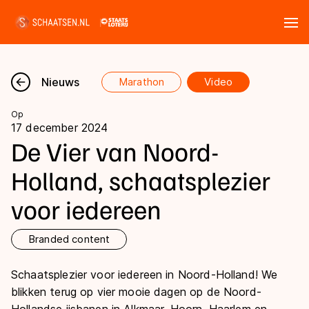
Tickets
Zoeken
Nieuws
Marathon
Video
Nieuws
Op
17 december 2024
Kalender
De Vier van Noord-
Holland, schaatsplezier
Disciplines
voor iedereen
Marathon
Uitslagen
Langebaan
Branded content
Langebaan
Shorttrack
Tijden & historie
Schaatsplezier voor iedereen in Noord-Holland! We
Shorttrack
Inlineskaten
blikken terug op vier mooie dagen op de Noord-
Ranglijsten Langebaan
Marathon
Kunstschaatsen