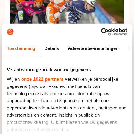
Toestemming
Details
Advertentie-instellingen
Ov
Alles over de Vier van Noord-Holland
Nog even alles bekijken over de Vier van Noord-
Verantwoord gebruik van uw gegevens
Holland, dat kan op de speciale actiepagina.
Wij en
onze 1022 partners
verwerken je persoonlijke
gegevens (bijv. uw IP-adres) met behulp van
technologieën zoals cookies om informatie op uw
apparaat op te slaan en te gebruiken met als doel
gepersonaliseerde advertenties en content, metingen aan
advertenties en content, inzicht in publiek en
productontwikkeling. U kunt kiezen wie uw gegevens
gebruikt en met welke doelen.