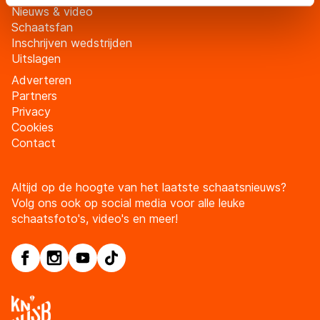
adequaat beschermingsniveau geldt volgens de GDPR.
Nieuws & video
Schaatsfan
Door op ‘Toestaan’ te klikken, stemt u in met deze
Inschrijven wedstrijden
overdracht. Meer informatie vindt u in ons
cookiebeleid
.
Uitslagen
Adverteren
Partners
Privacy
Cookies
Contact
Altijd op de hoogte van het laatste schaatsnieuws?
Volg ons ook op social media voor alle leuke
schaatsfoto's, video's en meer!