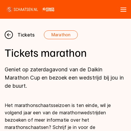
Tickets
Zoeken
Tickets
Marathon
Nieuws
Tickets marathon
Kalender
Geniet op zaterdagavond van de Daikin
Disciplines
Marathon Cup en bezoek een wedstrijd bij jou in
de buurt.
Marathon
Uitslagen
Langebaan
Het marathonschaatsseizoen is ten einde, wil je
Langebaan
Shorttrack
Tijden & historie
volgend jaar een van de marathonwedstrijden
Shorttrack
bezoeken of meer informatie over het
Inlineskaten
Ranglijsten Langebaan
marathonschaatsen? Schrijf je in voor de
Marathon
Kunstschaatsen