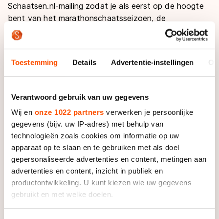
De weg op
Schaatsen.nl-mailing zodat je als eerst op de hoogte
Persoonlijke records & tijden
Inlineskaten
Schoonrijden
bent van het marathonschaatsseizoen, de
Inschrijven wedstrijden
Historie & statistiek
Schaatsfans
ticketverkoop en het laatste marathonnieuws.
Kunstschaatsen
Natuurijs
Algemene Nederlandse Schaatstijd
Schrijf je in!
Alles voor jou als schaatsfan
Deze zomer de weg op
Olympische Spelen
Toestemming
Details
Advertentie-instellingen
Ov
Evenementen
Waar kan ik schaatsen en skaten?
Olympische Spelen
Tickets
Verantwoord gebruik van uw gegevens
Medaille overzicht
Livestreams
Wij en
onze 1022 partners
verwerken je persoonlijke
Medaillespiegel
gegevens (bijv. uw IP-adres) met behulp van
Word schaatsfan!
technologieën zoals cookies om informatie op uw
Olympische uitslagen
Winacties
apparaat op te slaan en te gebruiken met als doel
Van Jong tot Goud verhalen
gepersonaliseerde advertenties en content, metingen aan
advertenties en content, inzicht in publiek en
productontwikkeling. U kunt kiezen wie uw gegevens
gebruikt en met welke doelen.
Als u het toestaat, willen we ook graag: