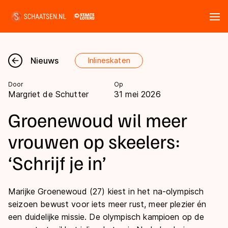
Tickets
Zoeken
Nieuws
Inlineskaten
Nieuws
Door
Op
Margriet de Schutter
31 mei 2026
Kalender
Groenewoud wil meer
Disciplines
vrouwen op skeelers:
Marathon
‘Schrijf je in’
Uitslagen
Langebaan
Langebaan
Shorttrack
Marijke Groenewoud (27) kiest in het na-olympisch
Tijden & historie
seizoen bewust voor iets meer rust, meer plezier én
Shorttrack
Inlineskaten
een duidelijke missie. De olympisch kampioen op de
Ranglijsten Langebaan
Marathon
Kunstschaatsen