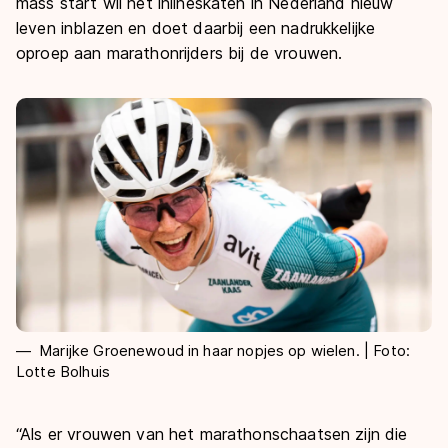
De weg op
mass start wil het inlineskaten in Nederland nieuw
Persoonlijke records & tijden
Inlineskaten
leven inblazen en doet daarbij een nadrukkelijke
Schoonrijden
Inschrijven wedstrijden
oproep aan marathonrijders bij de vrouwen.
Historie & statistiek
Schaatsfans
Kunstschaatsen
Natuurijs
Algemene Nederlandse Schaatstijd
Alles voor jou als schaatsfan
Deze zomer de weg op
Olympische Spelen
Evenementen
Waar kan ik schaatsen en skaten?
Olympische Spelen
Tickets
Medaille overzicht
Livestreams
Medaillespiegel
Word schaatsfan!
Olympische uitslagen
Winacties
Van Jong tot Goud verhalen
Marijke Groenewoud in haar nopjes op wielen. | Foto:
Lotte Bolhuis
“Als er vrouwen van het marathonschaatsen zijn die