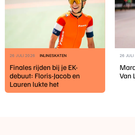
26 JULI 2026
INLINESKATEN
26 JULI
Finales rijden bij je EK-
Mara
debuut: Floris-Jacob en
Van 
Lauren lukte het