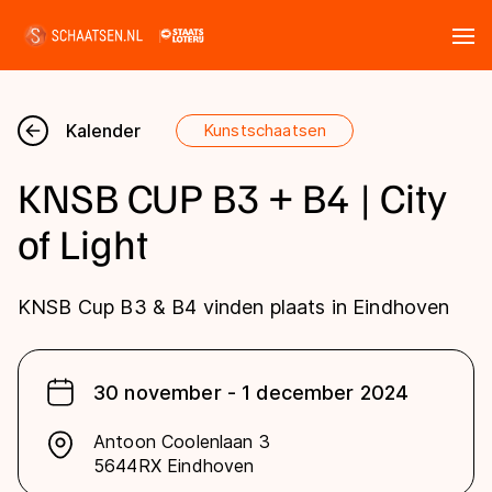
Tickets
Zoeken
Kalender
Kunstschaatsen
Nieuws
KNSB CUP B3 + B4 | City
Kalender
of Light
Disciplines
KNSB Cup B3 & B4 vinden plaats in Eindhoven
Marathon
Uitslagen
Langebaan
30 november - 1 december 2024
Langebaan
Shorttrack
Tijden & historie
Antoon Coolenlaan 3
Shorttrack
Inlineskaten
5644RX Eindhoven
Ranglijsten Langebaan
Marathon
Kunstschaatsen