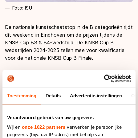
Foto: ISU
De nationale kunstschaatstop in de B categorieën rijdt
dit weekend in Eindhoven om de prijzen tijdens de
KNSB Cup B3 & B4-wedstrijd. De KNSB Cup B
wedstrijden 2024-2025 tellen mee voor kwalificatie
voor de nationale KNSB Cup B Finale.
Informatie
Toestemming
Details
Advertentie-instellingen
Ov
Programma
Zaterdag 30 november
Live
Verantwoord gebruik van uw gegevens
10:00 | Meisjes Mini
Wij en
onze 1022 partners
verwerken je persoonlijke
13:05 | Mannen Adult Brons en Vrouwen Adult Brons
De wedstrijden zijn live te volgen op YouTube.
gegevens (bijv. uw IP-adres) met behulp van
13:20 | Mannen Adult Zilver, Vrouwen Adult Zilver &
Voor de wedstrijd van vrijdag klik je op
deze link
.