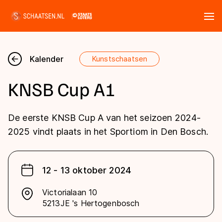
Tickets
Zoeken
Kalender
Kunstschaatsen
Nieuws
KNSB Cup A1
Kalender
De eerste KNSB Cup A van het seizoen 2024-
Disciplines
2025 vindt plaats in het Sportiom in Den Bosch.
Marathon
Uitslagen
Langebaan
12 - 13 oktober 2024
Langebaan
Shorttrack
Tijden & historie
Victorialaan 10
Shorttrack
5213JE 's Hertogenbosch
Inlineskaten
Ranglijsten Langebaan
Marathon
Kunstschaatsen