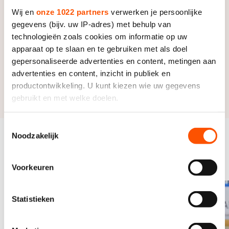
Live
Tijdschema KNSB Cup A1
Wij en
onze 1022 partners
verwerken je persoonlijke
gegevens (bijv. uw IP-adres) met behulp van
Volg de wedstrijden live via
Show Your Skill Online
.
technologieën zoals cookies om informatie op uw
apparaat op te slaan en te gebruiken met als doel
Uitslagen
gepersonaliseerde advertenties en content, metingen aan
advertenties en content, inzicht in publiek en
Het tijdschema, de deelnemers en de uitslagen
productontwikkeling. U kunt kiezen wie uw gegevens
verschijnen op
deze pagina
.
gebruikt en met welke doelen.
Als u het toestaat, willen we ook graag:
Toestemmingsselectie
Noodzakelijk
Informatie verzamelen over uw geografische locatie,
Gerelateerde
die tot een paar meter nauwkeurig kan zijn
Bekijk alles
evenementen
Uw apparaat identificeren door het actief te scannen
Voorkeuren
op specifieke eigenschappen (fingerprinting)
Lees meer over hoe uw persoonlijke gegevens worden
Statistieken
verwerkt en stel uw voorkeuren in het
detailgedeelte
in.
U kunt uw toestemming op elk moment wijzigen of
intrekken in de Cookieverklaring.