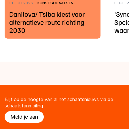
31 JULI 2026
KUNSTSCHAATSEN
8 JULI 
Danilova/ Tsiba kiest voor
'Syn
alternatieve route richting
Spele
2030
waar
Blijf op de hoogte van al het schaatsnieuws via de
schaatsfanmailing
Meld je aan