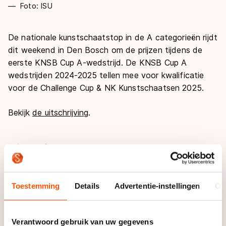
Foto: ISU
De nationale kunstschaatstop in de A categorieën rijdt
dit weekend in Den Bosch om de prijzen tijdens de
eerste KNSB Cup A-wedstrijd. De KNSB Cup A
wedstrijden 2024-2025 tellen mee voor kwalificatie
voor de Challenge Cup & NK Kunstschaatsen 2025.
Bekijk
de uitschrijving
.
Informatie
Deelnemerslijst
Toestemming
Details
Advertentie-instellingen
Ov
Programma
Deelnemers KNSB Cup A1
Verantwoord gebruik van uw gegevens