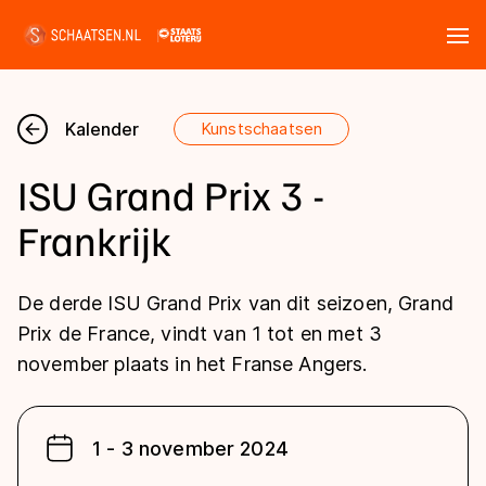
Tickets
Zoeken
Kalender
Kunstschaatsen
Nieuws
ISU Grand Prix 3 -
Kalender
Frankrijk
Disciplines
De derde ISU Grand Prix van dit seizoen, Grand
Marathon
Prix de France, vindt van 1 tot en met 3
Uitslagen
november plaats in het Franse Angers.
Langebaan
Langebaan
Shorttrack
Tijden & historie
Shorttrack
Inlineskaten
1 - 3 november 2024
Ranglijsten Langebaan
Marathon
Kunstschaatsen