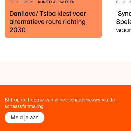
31 JULI 2026
KUNSTSCHAATSEN
8 JULI 
Danilova/ Tsiba kiest voor
'Syn
alternatieve route richting
Spele
2030
waar
Blijf op de hoogte van al het schaatsnieuws via de
schaatsfanmailing
Meld je aan