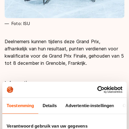
Foto: ISU
Deelnemers kunnen tijdens deze Grand Prix,
afhankelijk van hun resultaat, punten verdienen voor
kwalificatie voor de Grand Prix Finale, gehouden van 5
tot 8 december in Grenoble, Frankrijk.
Informatie
Deelnemerslijst
Toestemming
Details
Advertentie-instellingen
Ov
De deelnemers zijn te vinden bij
de ISU
.
Programma
Verantwoord gebruik van uw gegevens
Vrijdag 1 november