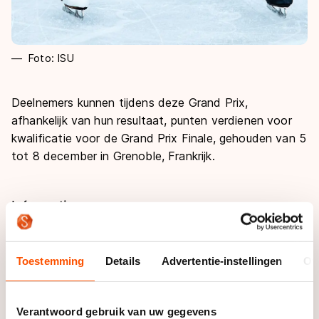
Foto: ISU
Deelnemers kunnen tijdens deze Grand Prix,
afhankelijk van hun resultaat, punten verdienen voor
kwalificatie voor de Grand Prix Finale, gehouden van 5
tot 8 december in Grenoble, Frankrijk.
Informatie
Deelnemerslijst
Toestemming
Details
Advertentie-instellingen
Ov
Namens TeamNL nemen Daria Danilova & Michel Tsiba
Programma
deel in de categorie 'Paarrijden' (Pairs).
Verantwoord gebruik van uw gegevens
De hele deelnemerslijst is te vinden bij
de ISU
.
Vrijdag 25 oktober: