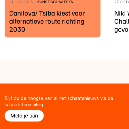
31 JULI 2026
KUNSTSCHAATSEN
27 OKT
Danilova/ Tsiba kiest voor
Niki 
alternatieve route richting
Chal
2030
gevo
Dani
Blijf op de hoogte van al het schaatsnieuws via de
schaatsfanmailing
Meld je aan