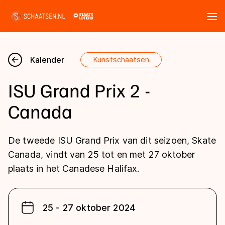
Tickets
Zoeken
Kalender
Kunstschaatsen
Nieuws
ISU Grand Prix 2 -
Kalender
Canada
Disciplines
De tweede ISU Grand Prix van dit seizoen, Skate
Marathon
Canada, vindt van 25 tot en met 27 oktober
Uitslagen
plaats in het Canadese Halifax.
Langebaan
Langebaan
Shorttrack
Tijden & historie
Shorttrack
Inlineskaten
25 - 27 oktober 2024
Ranglijsten Langebaan
Marathon
Kunstschaatsen