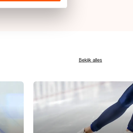
s de VS, waar mogelijk geen
uitslagenpagina.
 in met deze overdracht.
Bekijk alles