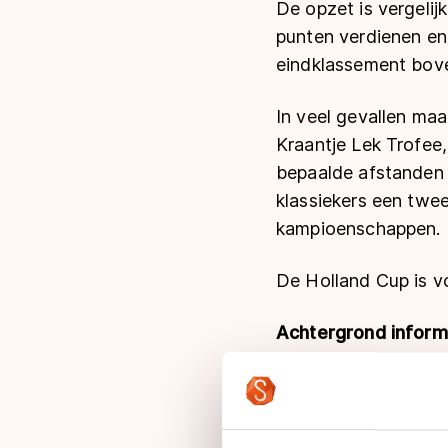
De opzet is vergeli
punten verdienen en 
eindklassement bove
In veel gevallen maa
Kraantje Lek Trofee,
bepaalde afstanden
klassiekers een twe
kampioenschappen.
De Holland Cup is vo
Achtergrond inform
De Holland Cup 1 is 
Deze IJsselcup, geo
terugkerend schaats
geldt.