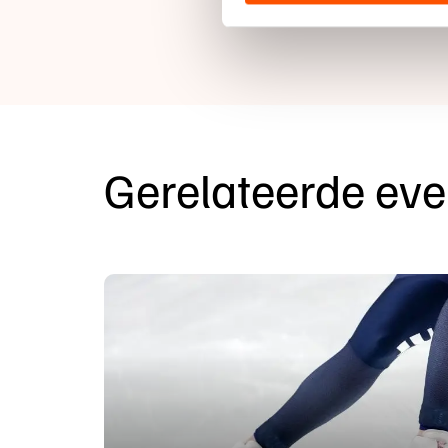
hun services. Sommige partn
Volg de uitslagen li
adequaat beschermingsniveau
Meer informatie vindt u in o
Gerelateerde ev