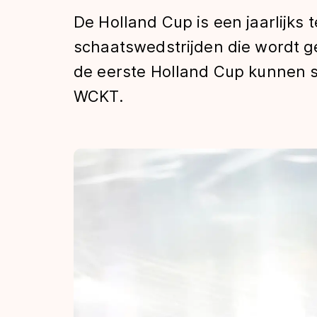
Tijden & historie
De Holland Cup is een jaarlijks 
schaatswedstrijden die wordt g
de eerste Holland Cup kunnen s
De weg op
WCKT.
Schaatsfans
Olympische Spe