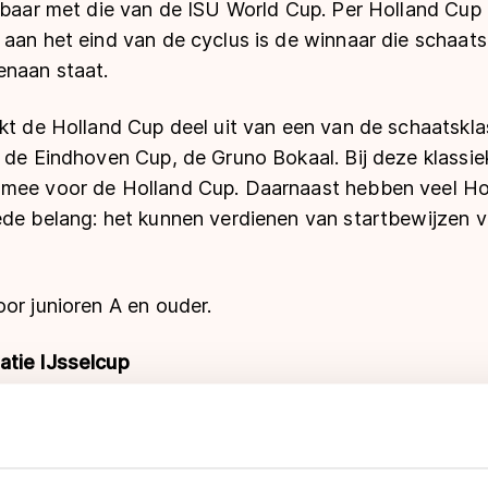
jkbaar met die van de ISU World Cup. Per Holland Cup
aan het eind van de cyclus is de winnaar die schaatse
naan staat.
kt de Holland Cup deel uit van een van de schaatskla
 de Eindhoven Cup, de Gruno Bokaal. Bij deze klassie
 mee voor de Holland Cup. Daarnaast hebben veel Ho
ede belang: het kunnen verdienen van startbewijzen 
or junioren A en ouder.
atie IJsselcup
tevens de traditionele wedstrijd om de IJsselcup.
rganiseerd door de Deventer IJsclub, was tot 2000 ee
evenement dat als dé opening van het schaatsseizoe