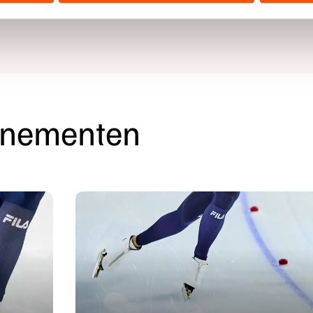
ers kunnen gegevens doorgeven aan landen buiten de EU, zoal
ve via
deze pagina
. Alle uitslagen zijn te vinden op de
 geldt volgens de GDPR. Door op ‘Toestaan’ te klikken, stemt u
ns
cookiebeleid
.
enementen