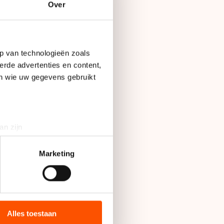
Over
p van technologieën zoals
erde advertenties en content,
en wie uw gegevens gebruikt
an zijn
rinting)
t
detailgedeelte
in. U kunt uw
Marketing
bieden en websiteverkeer te
 media, advertenties en
ie zij hebben verzameld via
Alles toestaan