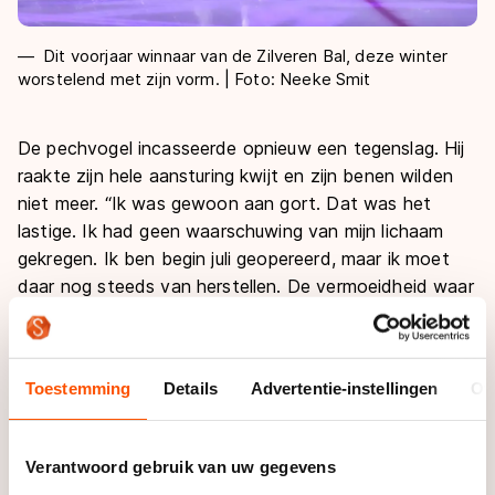
Dit voorjaar winnaar van de Zilveren Bal, deze winter
worstelend met zijn vorm. | Foto: Neeke Smit
De pechvogel incasseerde opnieuw een tegenslag. Hij
raakte zijn hele aansturing kwijt en zijn benen wilden
niet meer. “Ik was gewoon aan gort. Dat was het
lastige. Ik had geen waarschuwing van mijn lichaam
gekregen. Ik ben begin juli geopereerd, maar ik moet
daar nog steeds van herstellen. De vermoeidheid waar
ik zo lang mee heb moeten kampen, is er nog niet uit.
Ik moet nu noodgedwongen meer rust inlassen en de
trainingen even laten voor wat ze zijn.”
Toestemming
Details
Advertentie-instellingen
Ov
Gelukkig lijkt het inlassen van rust hem te helpen. Hij
krijgt meer controle op het ijs en kan dynamischer
Verantwoord gebruik van uw gegevens
bewegen. Toch werd zijn harde werken in Deventer