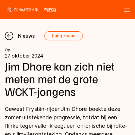
Tickets
Zoeken
Nieuws
Langebaan
Nieuws
Op
27 oktober 2024
Kalender
Jim Dhore kan zich niet
meten met de grote
Disciplines
WCKT-jongens
Marathon
Uitslagen
Langebaan
Gewest Fryslân-rijder Jim Dhore boekte deze
Langebaan
Shorttrack
Tijden & historie
zomer uitstekende progressie, totdat hij een
Shorttrack
Inlineskaten
flinke tegenvaller kreeg: een chronische bijholte-
Ranglijsten Langebaan
Marathon
en slijmvliesontsteking. Ondanks meerdere
Kunstschaatsen