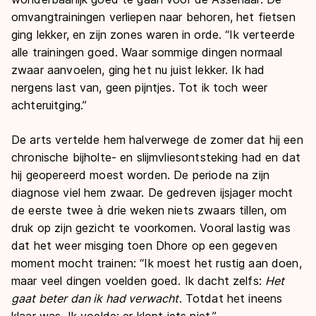
omvangtrainingen verliepen naar behoren, het fietsen
ging lekker, en zijn zones waren in orde. “Ik verteerde
alle trainingen goed. Waar sommige dingen normaal
zwaar aanvoelen, ging het nu juist lekker. Ik had
nergens last van, geen pijntjes. Tot ik toch weer
achteruitging.”
De arts vertelde hem halverwege de zomer dat hij een
chronische bijholte- en slijmvliesontsteking had en dat
hij geopereerd moest worden. De periode na zijn
diagnose viel hem zwaar. De gedreven ijsjager mocht
de eerste twee à drie weken niets zwaars tillen, om
druk op zijn gezicht te voorkomen. Vooral lastig was
dat het weer misging toen Dhore op een gegeven
moment mocht trainen: “Ik moest het rustig aan doen,
maar veel dingen voelden goed. Ik dacht zelfs:
Het
gaat beter dan ik had verwacht
. Totdat het ineens
klaar was. Ik voelde: er klopt iets niet.”