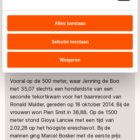
We gebruiken cookies om content en advertenties te
Tijdens dezelfde Holland Cup 1 trapten de
personaliseren, socialmediafuncties te bieden en
Nederlandse rijders dit weekend in Deventer het
websiteverkeer te analyseren. We delen informatie over
Alles toestaan
schaatsseizoen af. Sport- en Recreatiecentrum
uw gebruik van onze site met onze partners voor social
De Scheg was vanwege de herfstvakantie niet
media, advertenties en analyse. Zij kunnen deze
Selectie toestaan
uitzonderlijk druk bezocht. Door de mist en slecht
combineren met andere gegevens die u aan hen heeft
ijs waren de omstandigheden zwaar, al hadden de
verstrekt of die zij hebben verzameld via hun services.
rijders daar op de sprintafstanden minder last van
Sommige partners kunnen gegevens doorgeven aan
Weigeren
op de schaatsmijl.
landen buiten de EU, zoals de VS, waar mogelijk geen
adequaat beschermingsniveau geldt volgens de GDPR.
Vooral op de 500 meter, waar Jenning de Boo
Door op ‘Toestaan’ te klikken, stemt u in met deze
met 35,07 slechts een honderdste van een
overdracht. Meer informatie vindt u in ons
cookiebeleid
.
seconde tekortkwam voor het baanrecord van
Ronald Mulder, gereden op 18 oktober 2014. Bij de
vrouwen won Pien Smit in 38,88. Op de 1500
meter stond Gioya Lancee met een tijd van
2.02,28 op het hoogste ereschavot. Bij de
mannen ging Marcel Bosker met de eerste prijs