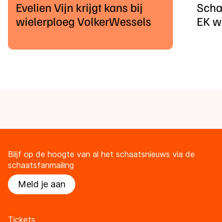
Evelien Vijn krijgt kans bij
Scha
wielerploeg VolkerWessels
EK w
Blijf op de hoogte van al het schaatsnieuws via de
schaatsfanmailing
Meld je aan
Tickets