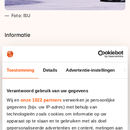
Foto: ISU
Informatie
Deelnemerslijst
Alle deelnemers zijn te vinden in de deelnemerslijst.
Programma
Toestemming
Details
Advertentie-instellingen
Ov
Deelnemerslijst
Het volledige programma is te vinden in het
tijdschema.
Verantwoord gebruik van uw gegevens
Uitslagen
Wij en
onze 1022 partners
verwerken je persoonlijke
Tijdschema
gegevens (bijv. uw IP-adres) met behulp van
De uitslagen van deze wedstrijd zijn
hier
te vinden.
technologieën zoals cookies om informatie op uw
apparaat op te slaan en te gebruiken met als doel
gepersonaliseerde advertenties en content, metingen aan