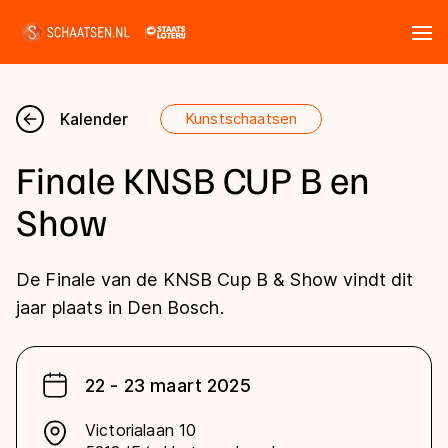
Tickets
Zoeken
Kalender
Kunstschaatsen
Nieuws
Finale KNSB CUP B en
Kalender
Show
Disciplines
De Finale van de KNSB Cup B & Show vindt dit
Marathon
jaar plaats in Den Bosch.
Uitslagen
Langebaan
Langebaan
Shorttrack
Tijden & historie
22 - 23 maart 2025
Shorttrack
Inlineskaten
Victorialaan 10
Ranglijsten Langebaan
Marathon
Kunstschaatsen