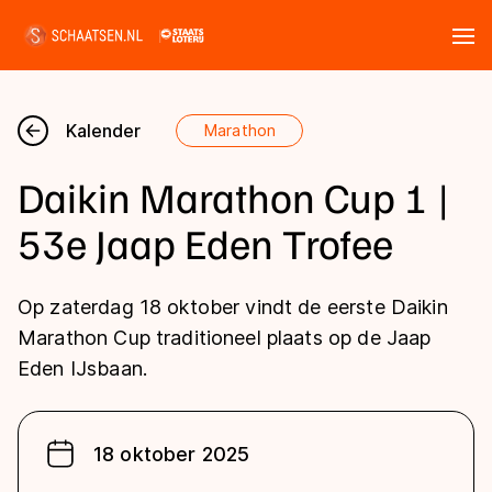
Tickets
Zoeken
Kalender
Marathon
Nieuws
Daikin Marathon Cup 1 |
Kalender
53e Jaap Eden Trofee
Disciplines
Op zaterdag 18 oktober vindt de eerste Daikin
Marathon
Marathon Cup traditioneel plaats op de Jaap
Uitslagen
Eden IJsbaan.
Langebaan
Langebaan
Shorttrack
Tijden & historie
Shorttrack
Inlineskaten
18 oktober 2025
Ranglijsten Langebaan
Marathon
Kunstschaatsen