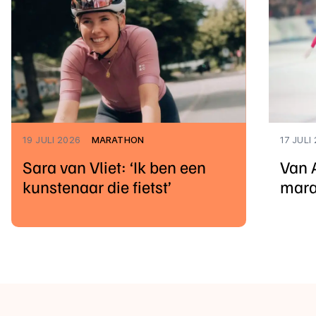
19 JULI 2026
MARATHON
17 JULI
Sara van Vliet: ‘Ik ben een
Van 
kunstenaar die fietst’
mara