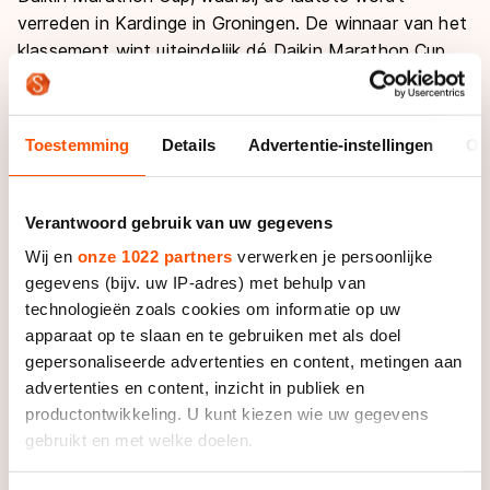
verreden in Kardinge in Groningen. De winnaar van het
klassement wint uiteindelijk dé Daikin Marathon Cup.
Informatie
Toestemming
Details
Advertentie-instellingen
Ov
Programma
Verantwoord gebruik van uw gegevens
Wedstrijdprogramma zaterdag 1 november
Live
Wij en
onze 1022 partners
verwerken je persoonlijke
18:00 | Beloften Vrouwen - 60 ronden
gegevens (bijv. uw IP-adres) met behulp van
19:00 | Topdivisie Vrouwen - 80 ronden
Volg de marathon live:
technologieën zoals cookies om informatie op uw
Pers
20:15 | Topdivisie Mannen - 125 ronden
apparaat op te slaan en te gebruiken met als doel
De topdivisies zijn live te volgen via de livestream
Wil je als pers aanwezig zijn bij de marathonwedstrijd,
gepersonaliseerde advertenties en content, metingen aan
op
schaatsen.nl/live
.
advertenties en content, inzicht in publiek en
meld je aan via
persaccreditatie@knsb.nl
Uitslagen
productontwikkeling. U kunt kiezen wie uw gegevens
Het commentaar bij deze livestream wordt
gebruikt en met welke doelen.
verzorgd door Pijke Steenhuis, Bianca Bakker
Bekijk de volledige uitslag op
(topdivisie vrouwen) & Robert Post (topdivisie