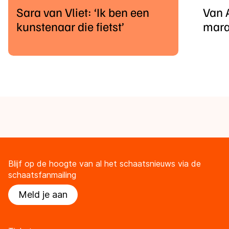
Sara van Vliet: ‘Ik ben een
Van 
kunstenaar die fietst’
mara
Blijf op de hoogte van al het schaatsnieuws via de
schaatsfanmailing
Meld je aan