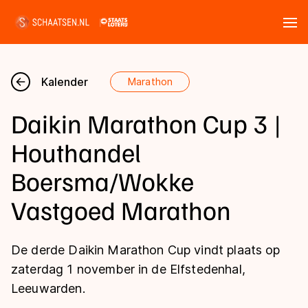
Tickets
Zoeken
Kalender
Marathon
Nieuws
Daikin Marathon Cup 3 |
Kalender
Houthandel
Boersma/Wokke
Disciplines
Vastgoed Marathon
Marathon
Uitslagen
Langebaan
De derde Daikin Marathon Cup vindt plaats op
Langebaan
Shorttrack
Tijden & historie
zaterdag 1 november in de Elfstedenhal,
Shorttrack
Inlineskaten
Leeuwarden.
Ranglijsten Langebaan
Marathon
Kunstschaatsen