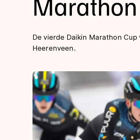
Marathon
Tijden & historie
De weg op
De vierde Daikin Marathon Cup w
Heerenveen.
Schaatsfans
Olympische Spe