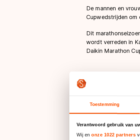
De mannen en vrouwe
Cupwedstrijden om 
Dit marathonseizoen
wordt verreden in Ka
Daikin Marathon Cu
Informatie
Toestemming
Programma
Verantwoord gebruik van u
Programma zaterda
Live
16:45 | Beloften Vr
Wij en
onze 1022 partners
v