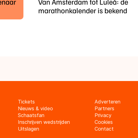
tenaar
Van Amsterdam tot Luleå: de
marathonkalender is bekend
Tickets
Adverteren
Nieuws & video
Partners
Schaatsfan
Privacy
Inschrijven wedstrijden
Cookies
Uitslagen
Contact