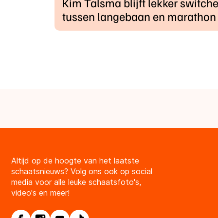
Kim Talsma blijft lekker switch
tussen langebaan en marathon
Altijd op de hoogte van het laatste
schaatsnieuws? Volg ons ook op social
media voor alle leuke schaatsfoto's,
video's en meer!