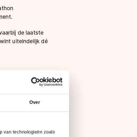
athon
ment.
aarbij de laatste
int uiteindelijk dé
Over
p van technologieën zoals