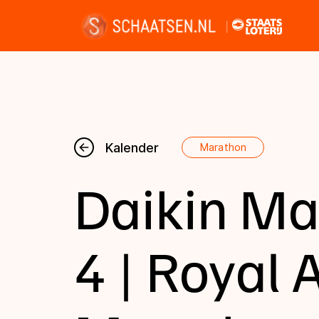
Nieuws
Kalender
Marathon
Daikin Ma
Kalender
Disciplines
4 | Royal 
Uitslagen