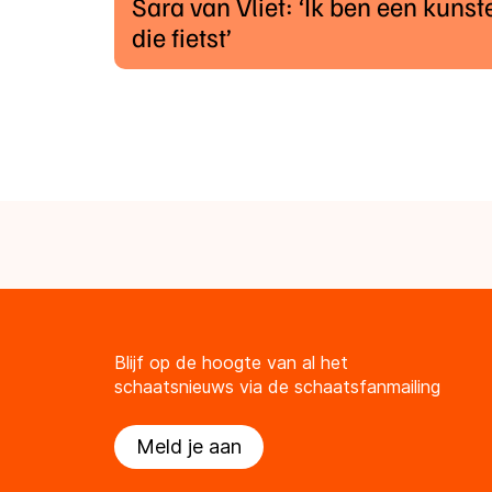
Sara van Vliet: ‘Ik ben een kuns
die fietst’
Blijf op de hoogte van al het
schaatsnieuws via de schaatsfanmailing
Meld je aan