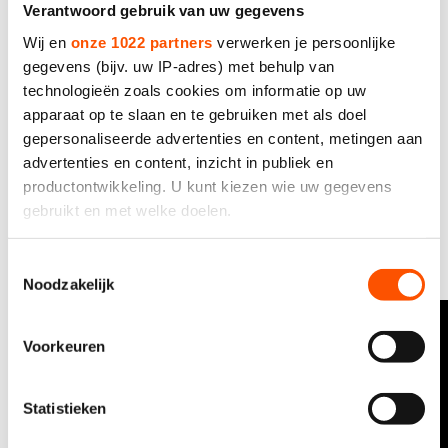
Verantwoord gebruik van uw gegevens
Wij en
onze 1022 partners
verwerken je persoonlijke
gegevens (bijv. uw IP-adres) met behulp van
16 - 18 januari 2026
technologieën zoals cookies om informatie op uw
ISU Odido Shorttrack EK
apparaat op te slaan en te gebruiken met als doel
2026
gepersonaliseerde advertenties en content, metingen aan
advertenties en content, inzicht in publiek en
productontwikkeling. U kunt kiezen wie uw gegevens
gebruikt en met welke doelen.
Als u het toestaat, willen we ook graag:
Meer van dit
Toestemmingsselectie
Bekijk alles
Noodzakelijk
Informatie verzamelen over uw geografische locatie,
die tot een paar meter nauwkeurig kan zijn
Uw apparaat identificeren door het actief te scannen
Voorkeuren
op specifieke eigenschappen (fingerprinting)
Lees meer over hoe uw persoonlijke gegevens worden
Statistieken
verwerkt en stel uw voorkeuren in het
detailgedeelte
in.
U kunt uw toestemming op elk moment wijzigen of