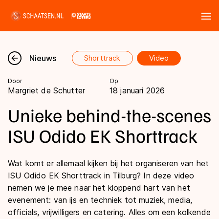
Tickets
Zoeken
Nieuws
Shorttrack
Video
Nieuws
Door
Op
Margriet de Schutter
18 januari 2026
Kalender
Unieke behind-the-scenes
Disciplines
ISU Odido EK Shorttrack
Marathon
Uitslagen
Wat komt er allemaal kijken bij het organiseren van het
Langebaan
ISU Odido EK Shorttrack in Tilburg? In deze video
Langebaan
Shorttrack
Tijden & historie
nemen we je mee naar het kloppend hart van het
Shorttrack
evenement: van ijs en techniek tot muziek, media,
Inlineskaten
Ranglijsten Langebaan
officials, vrijwilligers en catering. Alles om een kolkende
Marathon
Kunstschaatsen