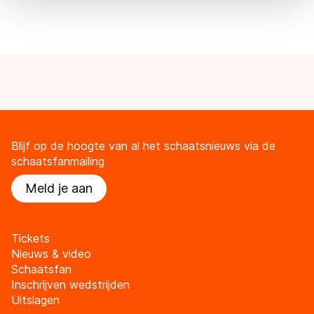
overdracht. Meer informatie vindt u in ons
cookiebeleid
.
Blijf op de hoogte van al het schaatsnieuws via de
schaatsfanmailing
Meld je aan
Tickets
Nieuws & video
Schaatsfan
Inschrijven wedstrijden
Uitslagen