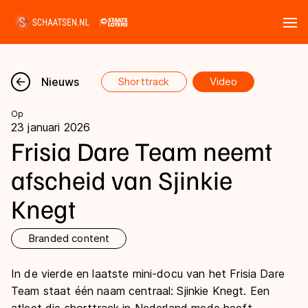
Tickets
Zoeken
Nieuws
Shorttrack
Video
Nieuws
Op
23 januari 2026
Kalender
Frisia Dare Team neemt
afscheid van Sjinkie
Disciplines
Knegt
Marathon
Uitslagen
Langebaan
Branded content
Langebaan
Shorttrack
Tijden & historie
In de vierde en laatste mini-docu van het Frisia Dare
Shorttrack
Inlineskaten
Team staat één naam centraal: Sjinkie Knegt. Een
Ranglijsten Langebaan
Marathon
Kunstschaatsen