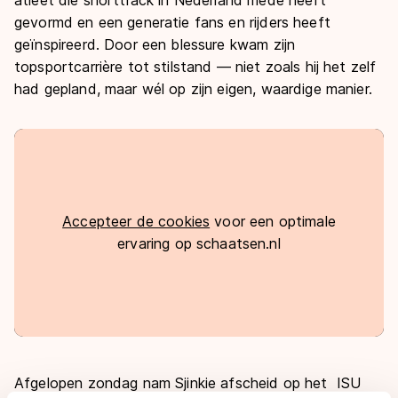
De weg op
atleet die shorttrack in Nederland mede heeft
Persoonlijke records & tijden
gevormd en een generatie fans en rijders heeft
Inlineskaten
Schoonrijden
Inschrijven wedstrijden
geïnspireerd. Door een blessure kwam zijn
Historie & statistiek
Schaatsfans
Kunstschaatsen
Natuurijs
topsportcarrière tot stilstand — niet zoals hij het zelf
Algemene Nederlandse Schaatstijd
had gepland, maar wél op zijn eigen, waardige manier.
Alles voor jou als schaatsfan
Deze zomer de weg op
Olympische Spelen
Evenementen
Waar kan ik schaatsen en skaten?
Olympische Spelen
Tickets
Medaille overzicht
Livestreams
Accepteer de cookies
voor een optimale
Medaillespiegel
Word schaatsfan!
ervaring op schaatsen.nl
Olympische uitslagen
Winacties
Van Jong tot Goud verhalen
Afgelopen zondag nam Sjinkie afscheid op het ISU