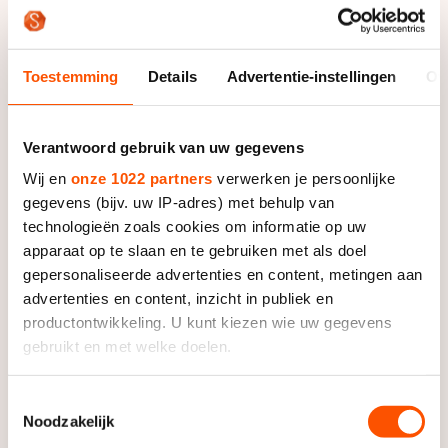
Odido Shorttrack EK in Tilburg. Een bijzonder moment,
vol emotie, herinneringen en dankbaarheid. Frisia was
daarbij. Niet alleen om te kijken, maar om samen stil te
Toestemming
Details
Advertentie-instellingen
Ov
staan bij alles wat is geweest. Bij het verlaten van de
arena kregen bezoekers een zakje Frisia snoep met
één duidelijke boodschap: Bedankt Sjinkie. Uitgedeeld
Verantwoord gebruik van uw gegevens
door Sjinkie zelf, als dank aan zijn fans voor alle steun
Wij en
onze 1022 partners
verwerken je persoonlijke
en mooie momenten door de jaren heen.
gegevens (bijv. uw IP-adres) met behulp van
technologieën zoals cookies om informatie op uw
Dit is geen einde, maar een ode. Aan lef,
apparaat op te slaan en te gebruiken met als doel
doorzettingsvermogen en een carrière die laat zien
gepersonaliseerde advertenties en content, metingen aan
wat durven écht betekent — ook als loslaten de
advertenties en content, inzicht in publiek en
grootste uitdaging is.
productontwikkeling. U kunt kiezen wie uw gegevens
Dit is Sjinkie. Dit is dare, tot het laatste rondje. ❤️🔥
gebruikt en met welke doelen.
#FrisiaDareTeam #SjinkieKnegt #BedanktSjinkie
Als u het toestaat, willen we ook graag:
Toestemmingsselectie
#DareToLiveTheSweetLife #TeamFrisia #Shorttrack
Noodzakelijk
Informatie verzamelen over uw geografische locatie,
#BrandedContent
die tot een paar meter nauwkeurig kan zijn