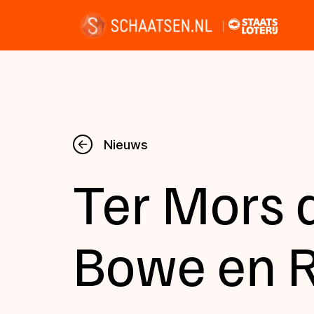
Nieuws
Nieuws
Ter Mors 
Kalender
Disciplines
Bowe en 
Uitslagen