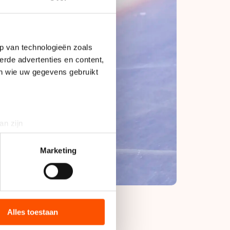
p van technologieën zoals
erde advertenties en content,
en wie uw gegevens gebruikt
an zijn
rinting)
t
detailgedeelte
in. U kunt uw
Marketing
bieden en websiteverkeer te
 media, advertenties en
ie zij hebben verzameld via
Alles toestaan
s de VS, waar mogelijk geen