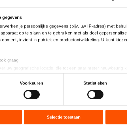
w gegevens
erwerken je persoonlijke gegevens (bijv. uw IP-adres) met behul
apparaat op te slaan en te gebruiken met als doel gepersonalise
 content, inzicht in publiek en productontwikkeling. U kunt kiez
 ook graag:
er uw geografische locatie, die tot een paar meter nauwkeurig k
n door het actief te scannen op specifieke eigenschappen (fingerp
onlijke gegevens worden verwerkt en stel uw voorkeuren in he
Voorkeuren
Statistieken
jzigen of intrekken in de Cookieverklaring.
ent en advertenties te personaliseren, socialmediafuncties te 
tie over uw gebruik van onze site met onze partners voor social
bineren met andere gegevens die u aan hen heeft verstrekt of d
Selectie toestaan
ers kunnen gegevens doorgeven aan landen buiten de EU, zoal