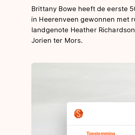
Tijden & historie
Brittany Bowe heeft de eerste 
in Heerenveen gewonnen met r
landgenote Heather Richardson
De weg op
Jorien ter Mors.
Schaatsfans
Olympische Spe
Toestemming