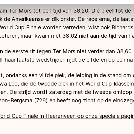
 geldt volgens de GDPR. Door op ‘Toestaan’ te klikken, stemt u
kwam Ter Mors tot een tijd van 38,20. Die bleef tot de
ns
cookiebeleid
.
 de Amerikaanse er dik onder. De race erna, de laats
e World Cup Finale worden verreden, wist ook Richard
beteren, maar kwam met 38,02 niet aan de tijd van h
 de eerste rit tegen Ter Mors niet verder dan 38,60.
alf haar laatste wedstrijden rijdt de elfde en op een na
 ondanks een vijfde plek, de leiding in de stand om
a Lee, die de tweede plek in het World Cup-klasseme
een. De strijd wordt zaterdag met de tweede omloop
dson-Bergsma (728) en heeft nog zicht op de eindzeg
World Cup Finale in Heerenveen op onze speciale pagin