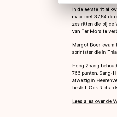
adequaat beschermingsniveau
In de eerste rit al 
Meer informatie vindt u in o
maar met 37,84 dook
zes ritten die bij d
van Ter Mors te ver
Margot Boer kwam in
sprintster die in Thi
Hong Zhang behoudt,
766 punten. Sang-Hw
afwezig in Heerenv
beslist. Ook Richar
Lees alles over de 