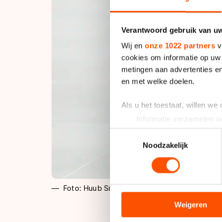
Verantwoord gebruik van u
Wij en
onze 1022 partners
v
cookies om informatie op uw 
metingen aan advertenties en
en met welke doelen.
Als u het toestaat, willen we
Informatie verzamelen ov
Uw apparaat identificere
Toestemmingsselectie
Lees meer over hoe uw perso
Noodzakelijk
toestemming op elk moment wi
We gebruiken cookies om cont
Foto: Huub Snoep
analyseren. We delen informa
analyse. Zij kunnen deze com
Weigeren
hun services. Sommige partn