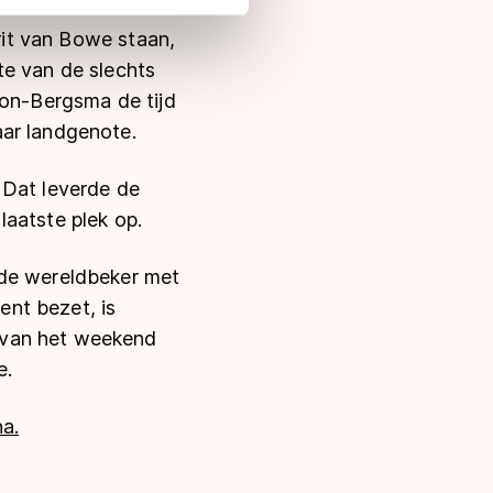
 in met deze overdracht.
 rit van Bowe staan,
te van de slechts
son-Bergsma de tijd
aar landgenote.
 Dat leverde de
 laatste plek op.
 de wereldbeker met
nt bezet, is
 van het weekend
e.
a.