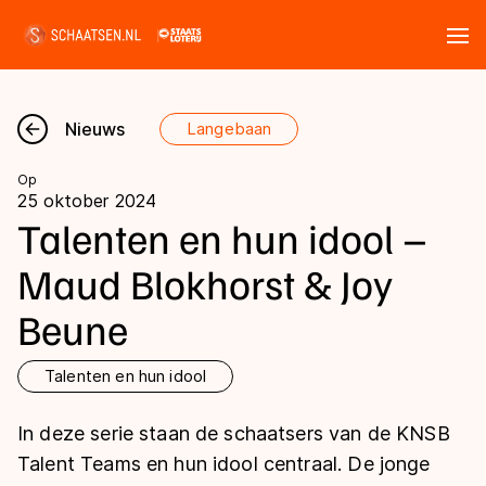
Tickets
Zoeken
Nieuws
Langebaan
Nieuws
Op
25 oktober 2024
Kalender
Talenten en hun idool –
Maud Blokhorst & Joy
Disciplines
Beune
Marathon
Uitslagen
Langebaan
Talenten en hun idool
Langebaan
Shorttrack
Tijden & historie
In deze serie staan de schaatsers van de KNSB
Shorttrack
Inlineskaten
Talent Teams en hun idool centraal. De jonge
Ranglijsten Langebaan
Marathon
Kunstschaatsen