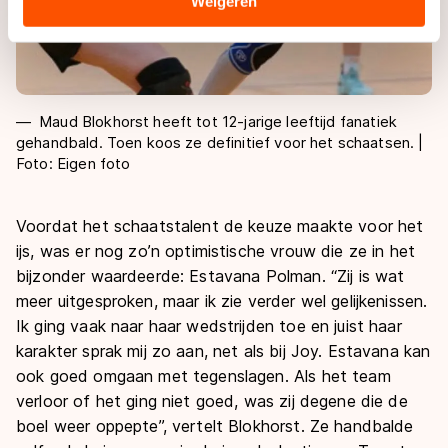
Weigeren
landen buiten de EU, zoals de VS, waar mogelijk geen
adequaat beschermingsniveau geldt volgens de GDPR.
Door op ‘Toestaan’ te klikken, stemt u in met deze
overdracht. Meer informatie vindt u in ons
cookiebeleid
.
Maud Blokhorst heeft tot 12-jarige leeftijd fanatiek
gehandbald. Toen koos ze definitief voor het schaatsen. |
Foto: Eigen foto
Voordat het schaatstalent de keuze maakte voor het
ijs, was er nog zo’n optimistische vrouw die ze in het
bijzonder waardeerde: Estavana Polman. “Zij is wat
meer uitgesproken, maar ik zie verder wel gelijkenissen.
Ik ging vaak naar haar wedstrijden toe en juist haar
karakter sprak mij zo aan, net als bij Joy. Estavana kan
ook goed omgaan met tegenslagen. Als het team
verloor of het ging niet goed, was zij degene die de
boel weer oppepte”, vertelt Blokhorst. Ze handbalde