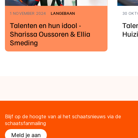
1 NOVEMBER 2024
LANGEBAAN
30 OKT
Talenten en hun idool -
Talen
Sharissa Oussoren & Ellia
Huiz
Smeding
Blijf op de hoogte van al het schaatsnieuws via de
schaatsfanmailing
Meld je aan