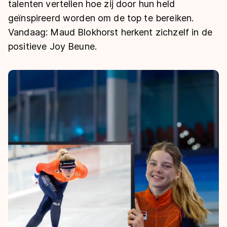
De weg op
talenten vertellen hoe zij door hun held
Persoonlijke records & tijden
Inlineskaten
Schoonrijden
geïnspireerd worden om de top te bereiken.
Inschrijven wedstrijden
Historie & statistiek
Schaatsfans
Vandaag: Maud Blokhorst herkent zichzelf in de
Kunstschaatsen
Natuurijs
Algemene Nederlandse Schaatstijd
positieve Joy Beune.
Alles voor jou als schaatsfan
Deze zomer de weg op
Olympische Spelen
Evenementen
Waar kan ik schaatsen en skaten?
Olympische Spelen
Tickets
Medaille overzicht
Livestreams
Medaillespiegel
Word schaatsfan!
Olympische uitslagen
Winacties
Van Jong tot Goud verhalen