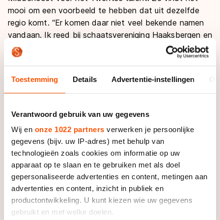
mooi om een voorbeeld te hebben dat uit dezelfde
regio komt. “Er komen daar niet veel bekende namen
vandaan. Ik reed bij schaatsvereniging Haaksbergen en
Joy bij Borne: die twee zijn nu gefuseerd. Het ging wel
veel over Joy. Al die verhalen vond ik gaaf om te
horen. Ik herken mezelf ook wel in haar. Ze is positief
Toestemming
Details
Advertentie-instellingen
Ov
en nuchter. Ik denk dat ik zelf ook zo in elkaar steek”,
vertelt de middelbare scholiere die flink moest wennen
toen ze definitief voor de schaatssport koos.
Verantwoord gebruik van uw gegevens
Wij en
onze 1022 partners
verwerken je persoonlijke
“Ik kom niet uit een schaatsfamilie. Natuurlijk werd er
gegevens (bijv. uw IP-adres) met behulp van
wel recreatief geschaatst, er lag 200 meter van ons
technologieën zoals cookies om informatie op uw
huis een natuurijsbaan. Samen met mijn familie keek ik
apparaat op te slaan en te gebruiken met als doel
schaatsen op tv, maar ik ben niet opgegroeid met de
gepersonaliseerde advertenties en content, metingen aan
ins
en
outs
van de sport. Daarin ben ik mezelf de
advertenties en content, inzicht in publiek en
afgelopen jaren wel tegengekomen. Mijn grootste
productontwikkeling. U kunt kiezen wie uw gegevens
leerpunt is dat ik mezelf serieus moet nemen, en mijn
gebruikt en met welke doelen.
gevoel moet blijven volgen. Dit geldt voor